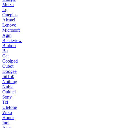
Meizu
Lg
Oneplus
Alcatel
Lenovo
Microsoft
Agm
Blackview
Bluboo
Bq
Cat
Coolpad
Cubot
Doogee
Iiif150
Nothing
Nubia
Oukitel
Sony
Tcl
Ulefone
Wiko
Honor
Inoi
Asus