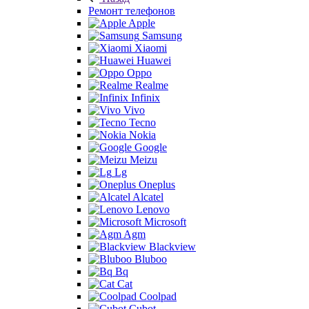
Ремонт телефонов
Apple
Samsung
Xiaomi
Huawei
Oppo
Realme
Infinix
Vivo
Tecno
Nokia
Google
Meizu
Lg
Oneplus
Alcatel
Lenovo
Microsoft
Agm
Blackview
Bluboo
Bq
Cat
Coolpad
Cubot