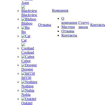
Agm
Компания
Blackview
О
компании
Статус
Bluboo
Отзывы
Контакт
Мастера
заказа
Отзывы
Bq
Контакты
Cat
Coolpad
Cubot
Doogee
Iiif150
Nothing
Nubia
Oukitel