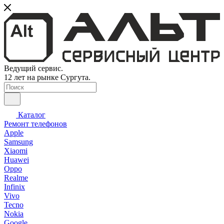
Ведущий сервис.
12 лет на рынке Сургута.
Каталог
Ремонт телефонов
Apple
Samsung
Xiaomi
Huawei
Oppo
Realme
Infinix
Vivo
Tecno
Nokia
Google