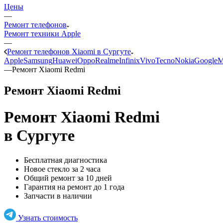
Цены
—
Ремонт телефонов
Ремонт техники Apple
—
Ремонт телефонов Xiaomi в Сургуте
Apple
Samsung
Huawei
Oppo
Realme
Infinix
Vivo
Tecno
Nokia
Google
M
—
Ремонт Xiaomi Redmi
Ремонт Xiaomi Redmi
Ремонт Xiaomi Redmi
в Сургуте
Бесплатная диагностика
Новое стекло за 2 часа
Общий ремонт за 10 дней
Гарантия на ремонт до 1 года
Запчасти в наличии
Узнать стоимость