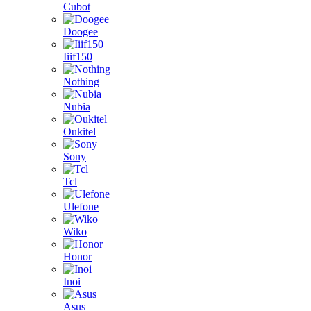
Cubot
Doogee
Iiif150
Nothing
Nubia
Oukitel
Sony
Tcl
Ulefone
Wiko
Honor
Inoi
Asus