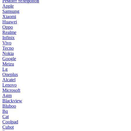
Ремонт телефонов
Apple
Samsung
Xiaomi
Huawei
Oppo
Realme
Infinix
Vivo
Tecno
Nokia
Google
Meizu
Lg
Oneplus
Alcatel
Lenovo
Microsoft
Agm
Blackview
Bluboo
Bq
Cat
Coolpad
Cubot