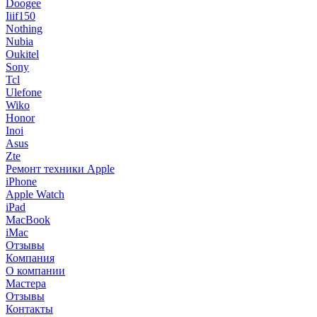
Doogee
Iiif150
Nothing
Nubia
Oukitel
Sony
Tcl
Ulefone
Wiko
Honor
Inoi
Asus
Zte
Ремонт техники Apple
iPhone
Apple Watch
iPad
MacBook
iMac
Отзывы
Компания
О компании
Мастера
Отзывы
Контакты