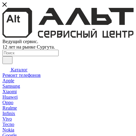
Ведущий сервис.
12 лет на рынке Сургута.
Каталог
Ремонт телефонов
Apple
Samsung
Xiaomi
Huawei
Oppo
Realme
Infinix
Vivo
Tecno
Nokia
Google