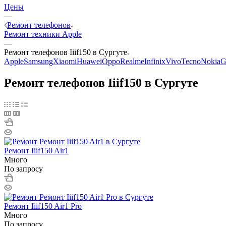
Цены
—
Ремонт телефонов
Ремонт техники Apple
—
Ремонт телефонов Iiif150 в Сургуте
Apple
Samsung
Xiaomi
Huawei
Oppo
Realme
Infinix
Vivo
Tecno
Nokia
G
Ремонт телефонов Iiif150 в Сургуте
Ремонт Iiif150 Air1
Много
По запросу
Ремонт Iiif150 Air1 Pro
Много
По запросу