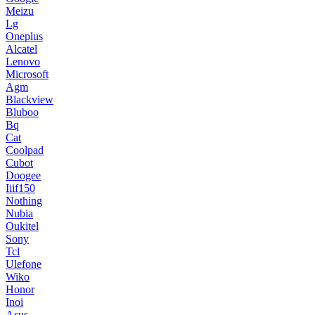
Meizu
Lg
Oneplus
Alcatel
Lenovo
Microsoft
Agm
Blackview
Bluboo
Bq
Cat
Coolpad
Cubot
Doogee
Iiif150
Nothing
Nubia
Oukitel
Sony
Tcl
Ulefone
Wiko
Honor
Inoi
Asus