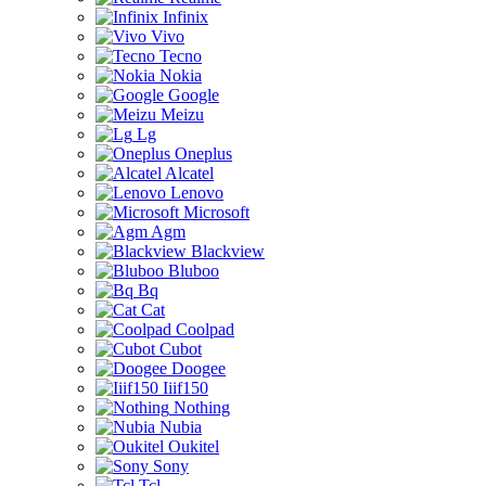
Infinix
Vivo
Tecno
Nokia
Google
Meizu
Lg
Oneplus
Alcatel
Lenovo
Microsoft
Agm
Blackview
Bluboo
Bq
Cat
Coolpad
Cubot
Doogee
Iiif150
Nothing
Nubia
Oukitel
Sony
Tcl