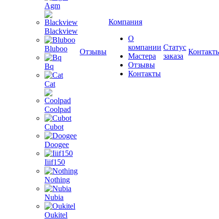
Agm
Компания
Blackview
О
компании
Статус
Bluboo
Отзывы
Контакт
Мастера
заказа
Отзывы
Bq
Контакты
Cat
Coolpad
Cubot
Doogee
Iiif150
Nothing
Nubia
Oukitel