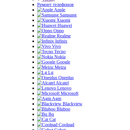
Ремонт телефонов
Apple
Samsung
Xiaomi
Huawei
Oppo
Realme
Infinix
Vivo
Tecno
Nokia
Google
Meizu
Lg
Oneplus
Alcatel
Lenovo
Microsoft
Agm
Blackview
Bluboo
Bq
Cat
Coolpad
Cubot