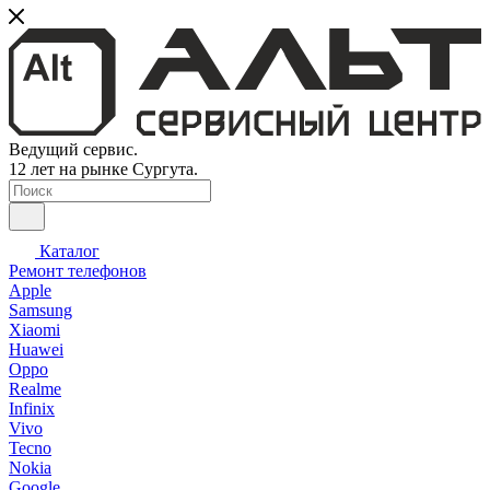
Ведущий сервис.
12 лет на рынке Сургута.
Каталог
Ремонт телефонов
Apple
Samsung
Xiaomi
Huawei
Oppo
Realme
Infinix
Vivo
Tecno
Nokia
Google