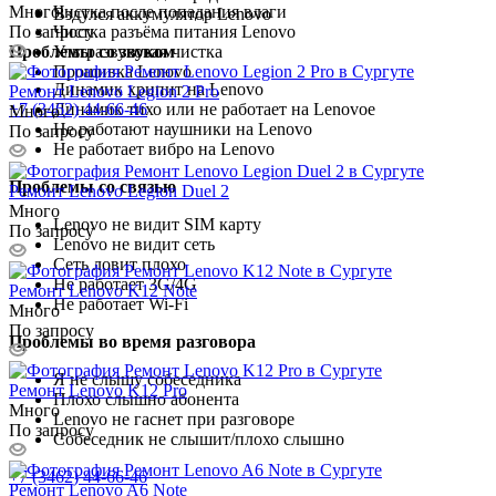
Много
Чистка после попадания влаги
Вздулся аккумулятор Lenovo
По запросу
Чистка разъёма питания Lenovo
Проблемы со звуком
Ультразвуковая чистка
Прошивка Lenovo
Динамик хрипит на Lenovo
Ремонт Lenovo Legion 2 Pro
+7 (3462) 44-66-46
Динамик тихо или не работает на Lenovoе
Много
Не работают наушники на Lenovo
По запросу
Не работает вибро на Lenovo
Проблемы со связью
Ремонт Lenovo Legion Duel 2
Много
Lenovo не видит SIM карту
По запросу
Lenovo не видит сеть
Сеть ловит плохо
Не работает 3G/4G
Ремонт Lenovo K12 Note
Не работает Wi-Fi
Много
По запросу
Проблемы во время разговора
Я не слышу собеседника
Ремонт Lenovo K12 Pro
Плохо слышно абонента
Много
Lenovo не гаснет при разговоре
По запросу
Собеседник не слышит/плохо слышно
+7 (3462) 44-66-46
Ремонт Lenovo A6 Note