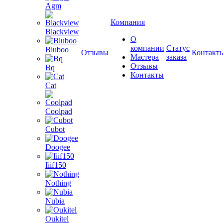
Agm
Компания
Blackview
О
компании
Статус
Bluboo
Отзывы
Контакт
Мастера
заказа
Отзывы
Bq
Контакты
Cat
Coolpad
Cubot
Doogee
Iiif150
Nothing
Nubia
Oukitel