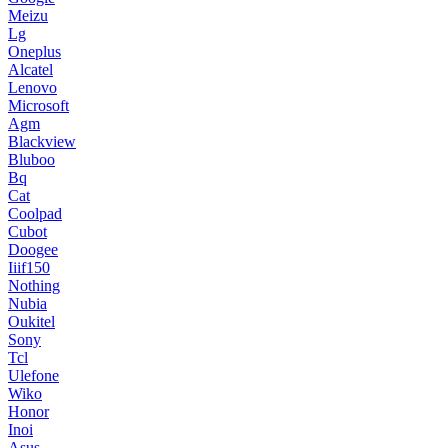
Meizu
Lg
Oneplus
Alcatel
Lenovo
Microsoft
Agm
Blackview
Bluboo
Bq
Cat
Coolpad
Cubot
Doogee
Iiif150
Nothing
Nubia
Oukitel
Sony
Tcl
Ulefone
Wiko
Honor
Inoi
Asus