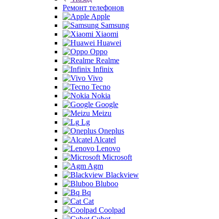
Ремонт телефонов
Apple
Samsung
Xiaomi
Huawei
Oppo
Realme
Infinix
Vivo
Tecno
Nokia
Google
Meizu
Lg
Oneplus
Alcatel
Lenovo
Microsoft
Agm
Blackview
Bluboo
Bq
Cat
Coolpad
Cubot