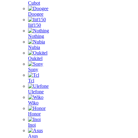
Cubot
Doogee
Iiif150
Nothing
Nubia
Oukitel
Sony
Tcl
Ulefone
Wiko
Honor
Inoi
Asus