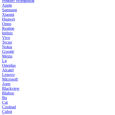
Ремонт телефонов
Apple
Samsung
Xiaomi
Huawei
Oppo
Realme
Infinix
Vivo
Tecno
Nokia
Google
Meizu
Lg
Oneplus
Alcatel
Lenovo
Microsoft
Agm
Blackview
Bluboo
Bq
Cat
Coolpad
Cubot