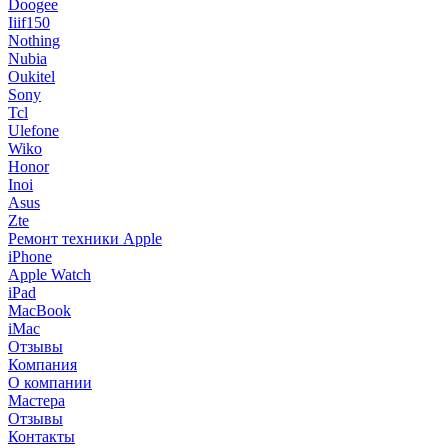
Doogee
Iiif150
Nothing
Nubia
Oukitel
Sony
Tcl
Ulefone
Wiko
Honor
Inoi
Asus
Zte
Ремонт техники Apple
iPhone
Apple Watch
iPad
MacBook
iMac
Отзывы
Компания
О компании
Мастера
Отзывы
Контакты