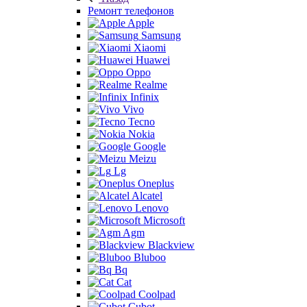
Ремонт телефонов
Apple
Samsung
Xiaomi
Huawei
Oppo
Realme
Infinix
Vivo
Tecno
Nokia
Google
Meizu
Lg
Oneplus
Alcatel
Lenovo
Microsoft
Agm
Blackview
Bluboo
Bq
Cat
Coolpad
Cubot