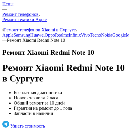
Цены
—
Ремонт телефонов
Ремонт техники Apple
—
Ремонт телефонов Xiaomi в Сургуте
Apple
Samsung
Huawei
Oppo
Realme
Infinix
Vivo
Tecno
Nokia
Google
M
—
Ремонт Xiaomi Redmi Note 10
Ремонт Xiaomi Redmi Note 10
Ремонт Xiaomi Redmi Note 10
в Сургуте
Бесплатная диагностика
Новое стекло за 2 часа
Общий ремонт за 10 дней
Гарантия на ремонт до 1 года
Запчасти в наличии
Узнать стоимость