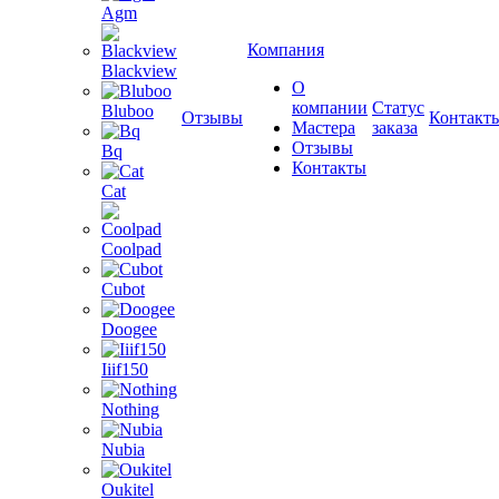
Agm
Компания
Blackview
О
компании
Статус
Bluboo
Отзывы
Контакт
Мастера
заказа
Отзывы
Bq
Контакты
Cat
Coolpad
Cubot
Doogee
Iiif150
Nothing
Nubia
Oukitel