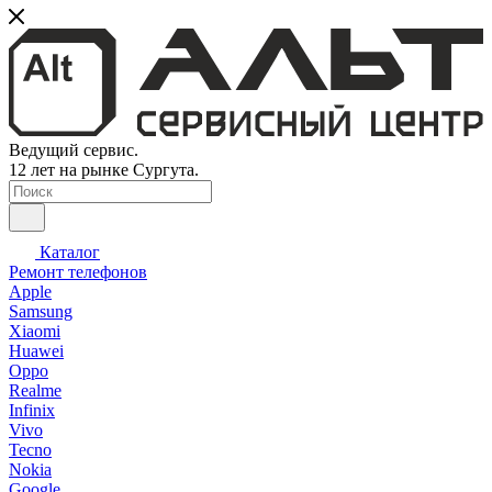
Ведущий сервис.
12 лет на рынке Сургута.
Каталог
Ремонт телефонов
Apple
Samsung
Xiaomi
Huawei
Oppo
Realme
Infinix
Vivo
Tecno
Nokia
Google