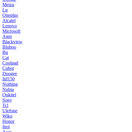
Meizu
Lg
Oneplus
Alcatel
Lenovo
Microsoft
Agm
Blackview
Bluboo
Bq
Cat
Coolpad
Cubot
Doogee
Iiif150
Nothing
Nubia
Oukitel
Sony
Tcl
Ulefone
Wiko
Honor
Inoi
Asus