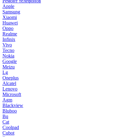
Ремонт телефонов
Apple
Samsung
Xiaomi
Huawei
Oppo
Realme
Infinix
Vivo
Tecno
Nokia
Google
Meizu
Lg
Oneplus
Alcatel
Lenovo
Microsoft
Agm
Blackview
Bluboo
Bq
Cat
Coolpad
Cubot