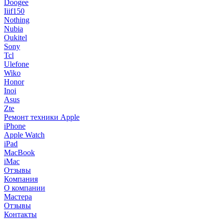
Doogee
Iiif150
Nothing
Nubia
Oukitel
Sony
Tcl
Ulefone
Wiko
Honor
Inoi
Asus
Zte
Ремонт техники Apple
iPhone
Apple Watch
iPad
MacBook
iMac
Отзывы
Компания
О компании
Мастера
Отзывы
Контакты