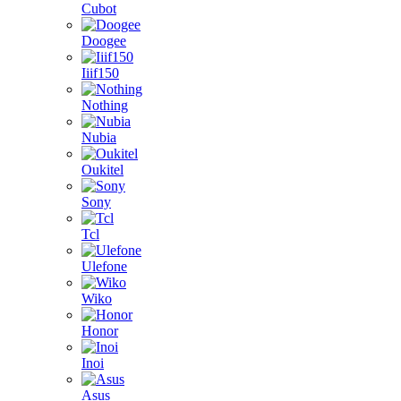
Cubot
Doogee
Iiif150
Nothing
Nubia
Oukitel
Sony
Tcl
Ulefone
Wiko
Honor
Inoi
Asus