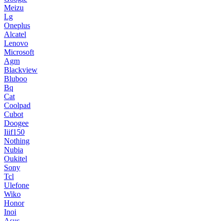
Meizu
Lg
Oneplus
Alcatel
Lenovo
Microsoft
Agm
Blackview
Bluboo
Bq
Cat
Coolpad
Cubot
Doogee
Iiif150
Nothing
Nubia
Oukitel
Sony
Tcl
Ulefone
Wiko
Honor
Inoi
Asus