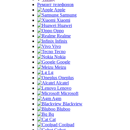
Ремонт телефонов
Apple
Samsung
Xiaomi
Huawei
Oppo
Realme
Infinix
Vivo
Tecno
Nokia
Google
Meizu
Lg
Oneplus
Alcatel
Lenovo
Microsoft
Agm
Blackview
Bluboo
Bq
Cat
Coolpad
Cubot