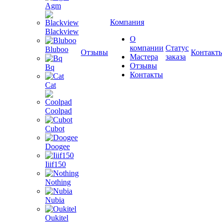
Agm
Компания
Blackview
О
компании
Статус
Bluboo
Отзывы
Контакт
Мастера
заказа
Отзывы
Bq
Контакты
Cat
Coolpad
Cubot
Doogee
Iiif150
Nothing
Nubia
Oukitel