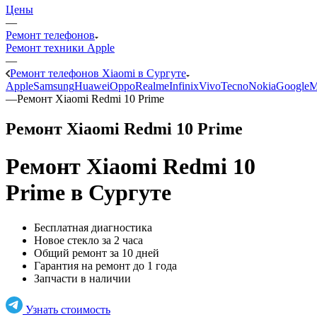
Цены
—
Ремонт телефонов
Ремонт техники Apple
—
Ремонт телефонов Xiaomi в Сургуте
Apple
Samsung
Huawei
Oppo
Realme
Infinix
Vivo
Tecno
Nokia
Google
M
—
Ремонт Xiaomi Redmi 10 Prime
Ремонт Xiaomi Redmi 10 Prime
Ремонт Xiaomi Redmi 10
Prime
в Сургуте
Бесплатная диагностика
Новое стекло за 2 часа
Общий ремонт за 10 дней
Гарантия на ремонт до 1 года
Запчасти в наличии
Узнать стоимость