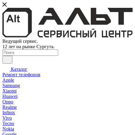
Ведущий сервис.
12 лет на рынке Сургута.
Каталог
Ремонт телефонов
Apple
Samsung
Xiaomi
Huawei
Oppo
Realme
Infinix
Vivo
Tecno
Nokia
Google