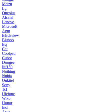
Meizu
Lg
Oneplus
Alcatel
Lenovo
Microsoft
Agm
Blackview
Bluboo
Bq
Cat
Coolpad
Cubot
Doogee
Iiif150
Nothing
Nubia
Oukitel
Sony
Tcl
Ulefone
Wiko
Honor
Inoi
Asus