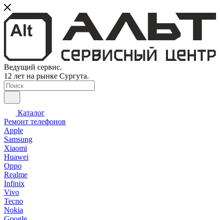
Ведущий сервис.
12 лет на рынке Сургута.
Каталог
Ремонт телефонов
Apple
Samsung
Xiaomi
Huawei
Oppo
Realme
Infinix
Vivo
Tecno
Nokia
Google