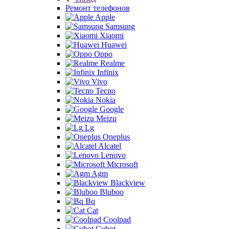
Ремонт телефонов
Apple
Samsung
Xiaomi
Huawei
Oppo
Realme
Infinix
Vivo
Tecno
Nokia
Google
Meizu
Lg
Oneplus
Alcatel
Lenovo
Microsoft
Agm
Blackview
Bluboo
Bq
Cat
Coolpad
Cubot