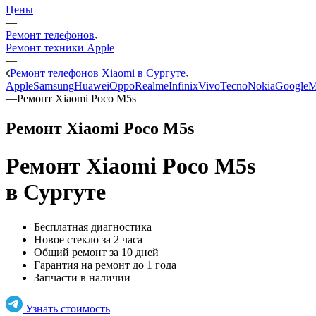
Цены
—
Ремонт телефонов
Ремонт техники Apple
—
Ремонт телефонов Xiaomi в Сургуте
Apple
Samsung
Huawei
Oppo
Realme
Infinix
Vivo
Tecno
Nokia
Google
M
—
Ремонт Xiaomi Poco M5s
Ремонт Xiaomi Poco M5s
Ремонт Xiaomi Poco M5s
в Сургуте
Бесплатная диагностика
Новое стекло за 2 часа
Общий ремонт за 10 дней
Гарантия на ремонт до 1 года
Запчасти в наличии
Узнать стоимость