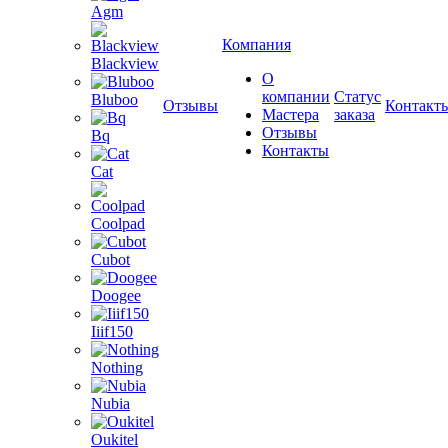
Agm
Компания
Blackview
О
компании
Статус
Bluboo
Отзывы
Контакт
Мастера
заказа
Отзывы
Bq
Контакты
Cat
Coolpad
Cubot
Doogee
Iiif150
Nothing
Nubia
Oukitel