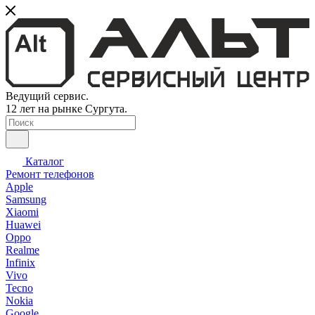
Ведущий сервис.
12 лет на рынке Сургута.
Каталог
Ремонт телефонов
Apple
Samsung
Xiaomi
Huawei
Oppo
Realme
Infinix
Vivo
Tecno
Nokia
Google