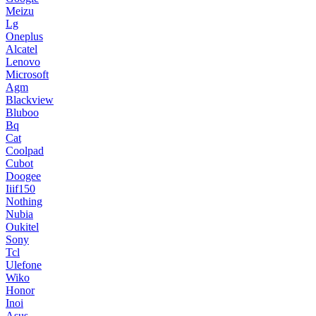
Meizu
Lg
Oneplus
Alcatel
Lenovo
Microsoft
Agm
Blackview
Bluboo
Bq
Cat
Coolpad
Cubot
Doogee
Iiif150
Nothing
Nubia
Oukitel
Sony
Tcl
Ulefone
Wiko
Honor
Inoi
Asus