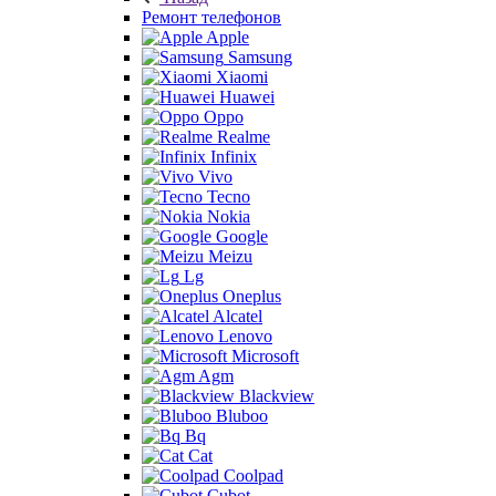
Ремонт телефонов
Apple
Samsung
Xiaomi
Huawei
Oppo
Realme
Infinix
Vivo
Tecno
Nokia
Google
Meizu
Lg
Oneplus
Alcatel
Lenovo
Microsoft
Agm
Blackview
Bluboo
Bq
Cat
Coolpad
Cubot