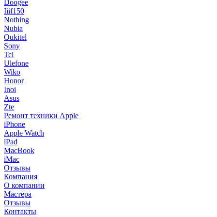
Doogee
Iiif150
Nothing
Nubia
Oukitel
Sony
Tcl
Ulefone
Wiko
Honor
Inoi
Asus
Zte
Ремонт техники Apple
iPhone
Apple Watch
iPad
MacBook
iMac
Отзывы
Компания
О компании
Мастера
Отзывы
Контакты