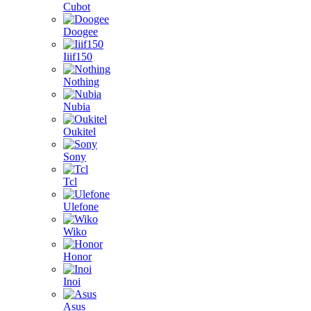
Cubot
Doogee
Iiif150
Nothing
Nubia
Oukitel
Sony
Tcl
Ulefone
Wiko
Honor
Inoi
Asus