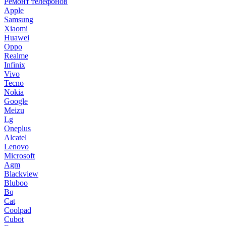
Ремонт телефонов
Apple
Samsung
Xiaomi
Huawei
Oppo
Realme
Infinix
Vivo
Tecno
Nokia
Google
Meizu
Lg
Oneplus
Alcatel
Lenovo
Microsoft
Agm
Blackview
Bluboo
Bq
Cat
Coolpad
Cubot