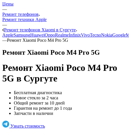
Цены
—
Ремонт телефонов
Ремонт техники Apple
—
Ремонт телефонов Xiaomi в Сургуте
Apple
Samsung
Huawei
Oppo
Realme
Infinix
Vivo
Tecno
Nokia
Google
M
—
Ремонт Xiaomi Poco M4 Pro 5G
Ремонт Xiaomi Poco M4 Pro 5G
Ремонт Xiaomi Poco M4 Pro
5G
в Сургуте
Бесплатная диагностика
Новое стекло за 2 часа
Общий ремонт за 10 дней
Гарантия на ремонт до 1 года
Запчасти в наличии
Узнать стоимость