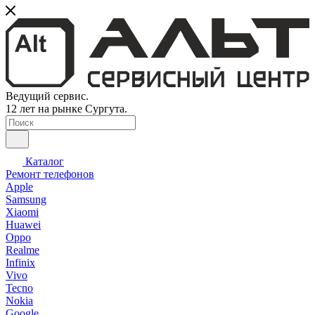
Ведущий сервис.
12 лет на рынке Сургута.
Каталог
Ремонт телефонов
Apple
Samsung
Xiaomi
Huawei
Oppo
Realme
Infinix
Vivo
Tecno
Nokia
Google