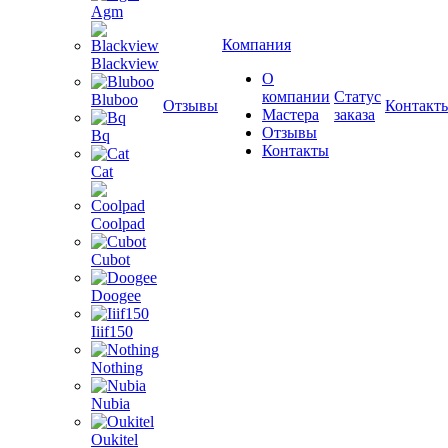
Agm
Компания
Blackview
О
компании
Статус
Bluboo
Отзывы
Контакт
Мастера
заказа
Отзывы
Bq
Контакты
Cat
Coolpad
Cubot
Doogee
Iiif150
Nothing
Nubia
Oukitel