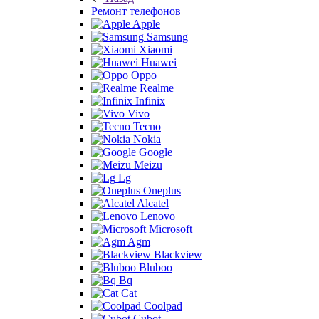
Ремонт телефонов
Apple
Samsung
Xiaomi
Huawei
Oppo
Realme
Infinix
Vivo
Tecno
Nokia
Google
Meizu
Lg
Oneplus
Alcatel
Lenovo
Microsoft
Agm
Blackview
Bluboo
Bq
Cat
Coolpad
Cubot