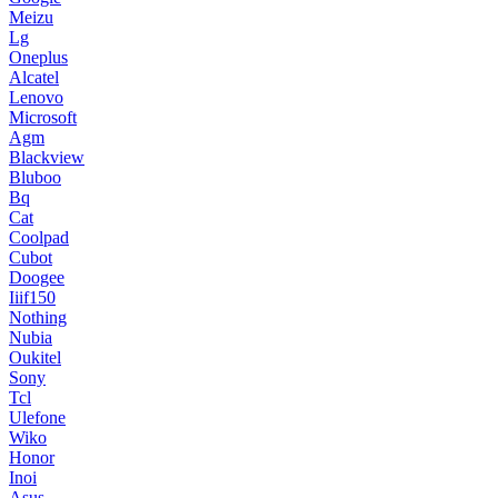
Meizu
Lg
Oneplus
Alcatel
Lenovo
Microsoft
Agm
Blackview
Bluboo
Bq
Cat
Coolpad
Cubot
Doogee
Iiif150
Nothing
Nubia
Oukitel
Sony
Tcl
Ulefone
Wiko
Honor
Inoi
Asus