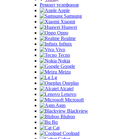
Ремонт телефонов
Apple
Samsung
Xiaomi
Huawei
Oppo
Realme
Infinix
Vivo
Tecno
Nokia
Google
Meizu
Lg
Oneplus
Alcatel
Lenovo
Microsoft
Agm
Blackview
Bluboo
Bq
Cat
Coolpad
Cubot