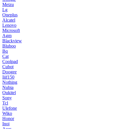
Meizu
Lg
Oneplus
Alcatel
Lenovo
Microsoft
Agm
Blackview
Bluboo
Bq
Cat
Coolpad
Cubot
Doogee
Iiif150
Nothing
Nubia
Oukitel
Sony
Tcl
Ulefone
Wiko
Honor
Inoi
Asus