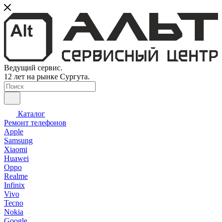
Ведущий сервис.
12 лет на рынке Сургута.
Каталог
Ремонт телефонов
Apple
Samsung
Xiaomi
Huawei
Oppo
Realme
Infinix
Vivo
Tecno
Nokia
Google