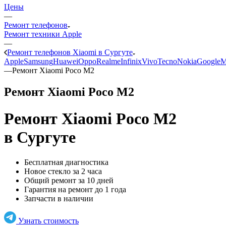
Цены
—
Ремонт телефонов
Ремонт техники Apple
—
Ремонт телефонов Xiaomi в Сургуте
Apple
Samsung
Huawei
Oppo
Realme
Infinix
Vivo
Tecno
Nokia
Google
M
—
Ремонт Xiaomi Poco M2
Ремонт Xiaomi Poco M2
Ремонт Xiaomi Poco M2
в Сургуте
Бесплатная диагностика
Новое стекло за 2 часа
Общий ремонт за 10 дней
Гарантия на ремонт до 1 года
Запчасти в наличии
Узнать стоимость