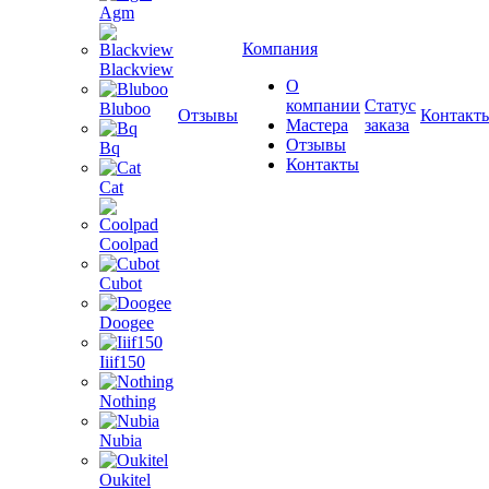
Agm
Компания
Blackview
О
компании
Статус
Bluboo
Отзывы
Контакт
Мастера
заказа
Отзывы
Bq
Контакты
Cat
Coolpad
Cubot
Doogee
Iiif150
Nothing
Nubia
Oukitel