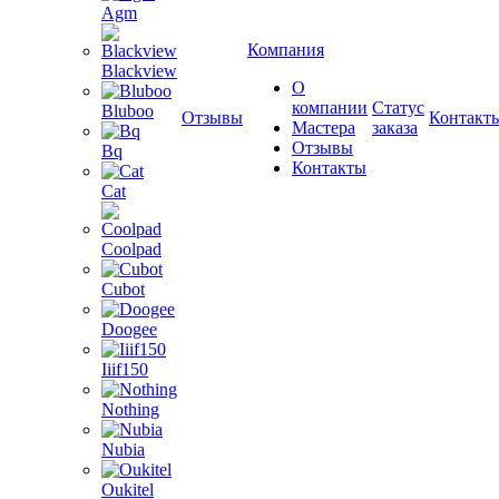
Agm
Компания
Blackview
О
компании
Статус
Bluboo
Отзывы
Контакт
Мастера
заказа
Отзывы
Bq
Контакты
Cat
Coolpad
Cubot
Doogee
Iiif150
Nothing
Nubia
Oukitel