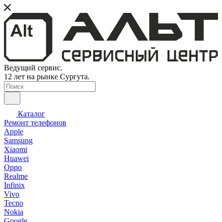
Ведущий сервис.
12 лет на рынке Сургута.
Каталог
Ремонт телефонов
Apple
Samsung
Xiaomi
Huawei
Oppo
Realme
Infinix
Vivo
Tecno
Nokia
Google