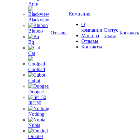
Agm
Компания
Blackview
О
компании
Статус
Bluboo
Отзывы
Контакт
Мастера
заказа
Отзывы
Bq
Контакты
Cat
Coolpad
Cubot
Doogee
Iiif150
Nothing
Nubia
Oukitel