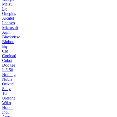
Meizu
Lg
Oneplus
Alcatel
Lenovo
Microsoft
Agm
Blackview
Bluboo
Bq
Cat
Coolpad
Cubot
Doogee
Iiif150
Nothing
Nubia
Oukitel
Sony
Tcl
Ulefone
Wiko
Honor
Inoi
Asus