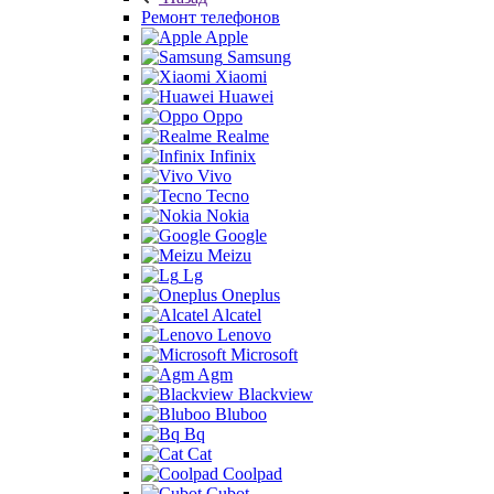
Ремонт телефонов
Apple
Samsung
Xiaomi
Huawei
Oppo
Realme
Infinix
Vivo
Tecno
Nokia
Google
Meizu
Lg
Oneplus
Alcatel
Lenovo
Microsoft
Agm
Blackview
Bluboo
Bq
Cat
Coolpad
Cubot