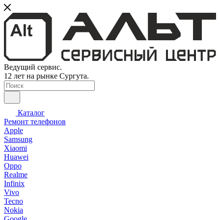
Ведущий сервис.
12 лет на рынке Сургута.
Каталог
Ремонт телефонов
Apple
Samsung
Xiaomi
Huawei
Oppo
Realme
Infinix
Vivo
Tecno
Nokia
Google