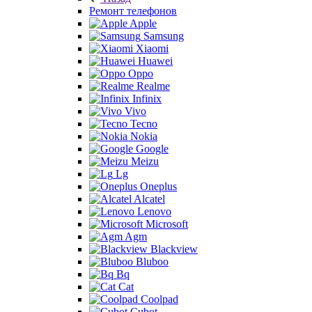
Ремонт телефонов
Apple
Samsung
Xiaomi
Huawei
Oppo
Realme
Infinix
Vivo
Tecno
Nokia
Google
Meizu
Lg
Oneplus
Alcatel
Lenovo
Microsoft
Agm
Blackview
Bluboo
Bq
Cat
Coolpad
Cubot