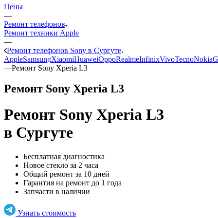
Цены
—
Ремонт телефонов
Ремонт техники Apple
—
Ремонт телефонов Sony в Сургуте
Apple
Samsung
Xiaomi
Huawei
Oppo
Realme
Infinix
Vivo
Tecno
Nokia
G
—
Ремонт Sony Xperia L3
Ремонт Sony Xperia L3
Ремонт Sony Xperia L3
в Сургуте
Бесплатная диагностика
Новое стекло за 2 часа
Общий ремонт за 10 дней
Гарантия на ремонт до 1 года
Запчасти в наличии
Узнать стоимость