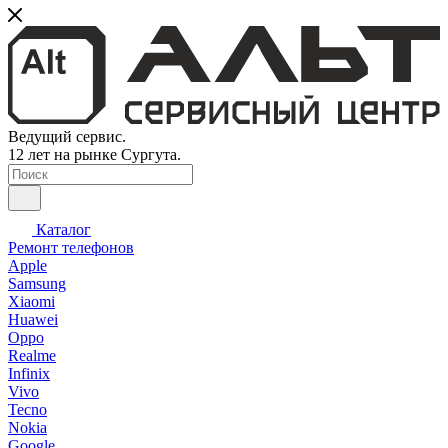
Ведущий сервис.
12 лет на рынке Сургута.
Каталог
Ремонт телефонов
Apple
Samsung
Xiaomi
Huawei
Oppo
Realme
Infinix
Vivo
Tecno
Nokia
Google