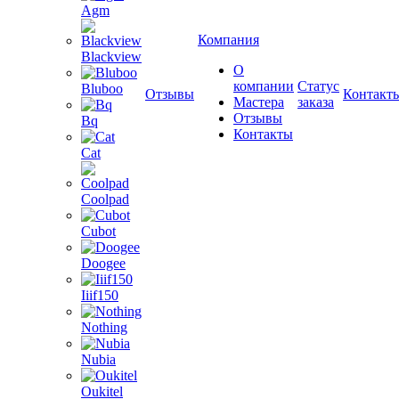
Agm
Компания
Blackview
О
компании
Статус
Bluboo
Отзывы
Контакт
Мастера
заказа
Отзывы
Bq
Контакты
Cat
Coolpad
Cubot
Doogee
Iiif150
Nothing
Nubia
Oukitel