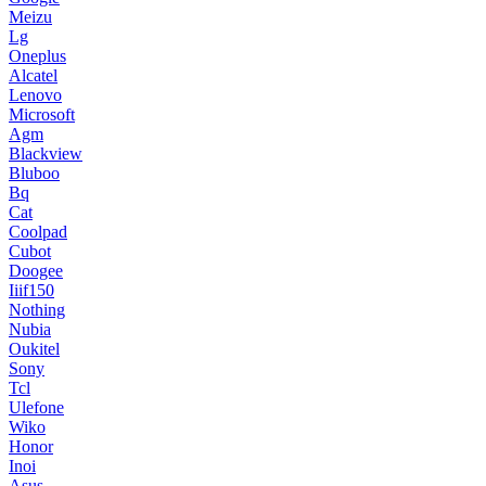
Meizu
Lg
Oneplus
Alcatel
Lenovo
Microsoft
Agm
Blackview
Bluboo
Bq
Cat
Coolpad
Cubot
Doogee
Iiif150
Nothing
Nubia
Oukitel
Sony
Tcl
Ulefone
Wiko
Honor
Inoi
Asus