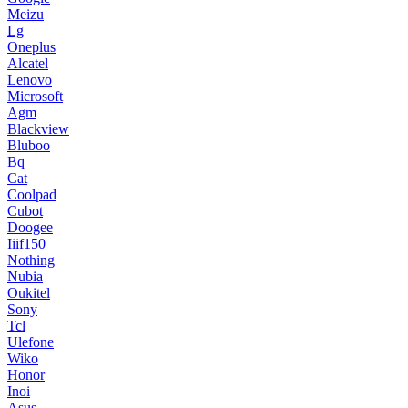
Meizu
Lg
Oneplus
Alcatel
Lenovo
Microsoft
Agm
Blackview
Bluboo
Bq
Cat
Coolpad
Cubot
Doogee
Iiif150
Nothing
Nubia
Oukitel
Sony
Tcl
Ulefone
Wiko
Honor
Inoi
Asus