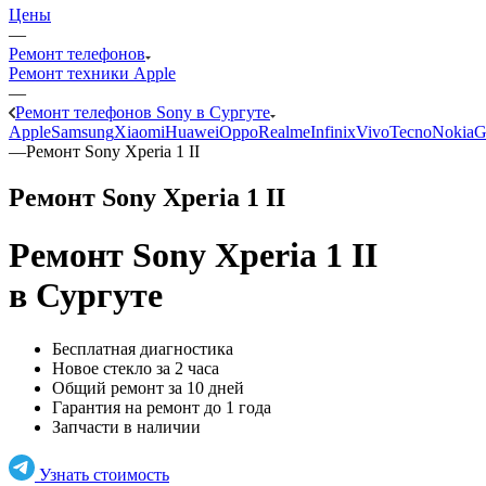
Цены
—
Ремонт телефонов
Ремонт техники Apple
—
Ремонт телефонов Sony в Сургуте
Apple
Samsung
Xiaomi
Huawei
Oppo
Realme
Infinix
Vivo
Tecno
Nokia
G
—
Ремонт Sony Xperia 1 II
Ремонт Sony Xperia 1 II
Ремонт Sony Xperia 1 II
в Сургуте
Бесплатная диагностика
Новое стекло за 2 часа
Общий ремонт за 10 дней
Гарантия на ремонт до 1 года
Запчасти в наличии
Узнать стоимость