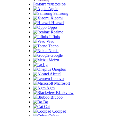
Ремонт телефонов
Apple
Samsung
Xiaomi
Huawei
Oppo
Realme
Infinix
Vivo
Tecno
Nokia
Google
Meizu
Lg
Oneplus
Alcatel
Lenovo
Microsoft
Agm
Blackview
Bluboo
Bq
Cat
Coolpad
Cubot