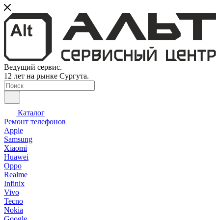
Ведущий сервис.
12 лет на рынке Сургута.
Каталог
Ремонт телефонов
Apple
Samsung
Xiaomi
Huawei
Oppo
Realme
Infinix
Vivo
Tecno
Nokia
Google