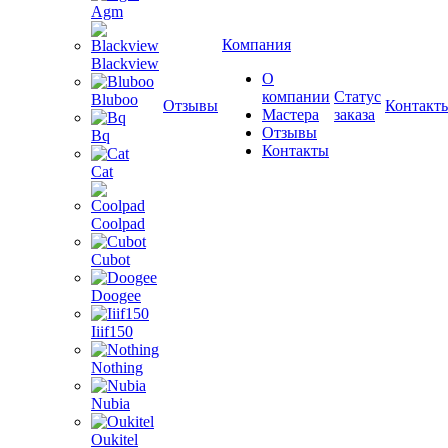
Agm
Компания
Blackview
О
компании
Статус
Bluboo
Отзывы
Контакт
Мастера
заказа
Отзывы
Bq
Контакты
Cat
Coolpad
Cubot
Doogee
Iiif150
Nothing
Nubia
Oukitel