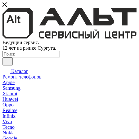
Ведущий сервис.
12 лет на рынке Сургута.
Каталог
Ремонт телефонов
Apple
Samsung
Xiaomi
Huawei
Oppo
Realme
Infinix
Vivo
Tecno
Nokia
Google