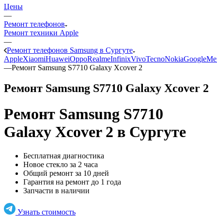
Цены
—
Ремонт телефонов
Ремонт техники Apple
—
Ремонт телефонов Samsung в Сургуте
Apple
Xiaomi
Huawei
Oppo
Realme
Infinix
Vivo
Tecno
Nokia
Google
Me
—
Ремонт Samsung S7710 Galaxy Xcover 2
Ремонт Samsung S7710 Galaxy Xcover 2
Ремонт Samsung S7710
Galaxy Xcover 2
в Сургуте
Бесплатная диагностика
Новое стекло за 2 часа
Общий ремонт за 10 дней
Гарантия на ремонт до 1 года
Запчасти в наличии
Узнать стоимость