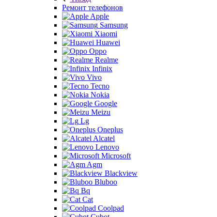
Ремонт телефонов
Apple
Samsung
Xiaomi
Huawei
Oppo
Realme
Infinix
Vivo
Tecno
Nokia
Google
Meizu
Lg
Oneplus
Alcatel
Lenovo
Microsoft
Agm
Blackview
Bluboo
Bq
Cat
Coolpad
Cubot