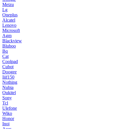
Meizu
Lg
Oneplus
Alcatel
Lenovo
Microsoft
Agm
Blackview
Bluboo
Bq
Cat
Coolpad
Cubot
Doogee
Iiif150
Nothing
Nubia
Oukitel
Sony
Tcl
Ulefone
Wiko
Honor
Inoi
Asus