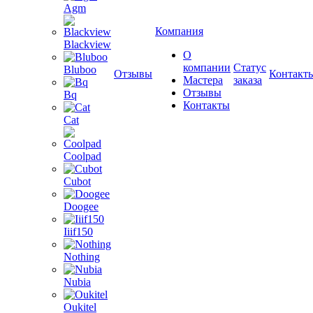
Agm
Компания
Blackview
О
компании
Статус
Bluboo
Отзывы
Контакт
Мастера
заказа
Отзывы
Bq
Контакты
Cat
Coolpad
Cubot
Doogee
Iiif150
Nothing
Nubia
Oukitel