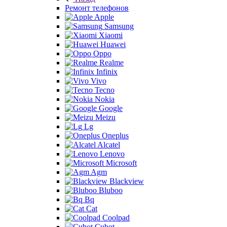
Ремонт телефонов
Apple
Samsung
Xiaomi
Huawei
Oppo
Realme
Infinix
Vivo
Tecno
Nokia
Google
Meizu
Lg
Oneplus
Alcatel
Lenovo
Microsoft
Agm
Blackview
Bluboo
Bq
Cat
Coolpad
Cubot