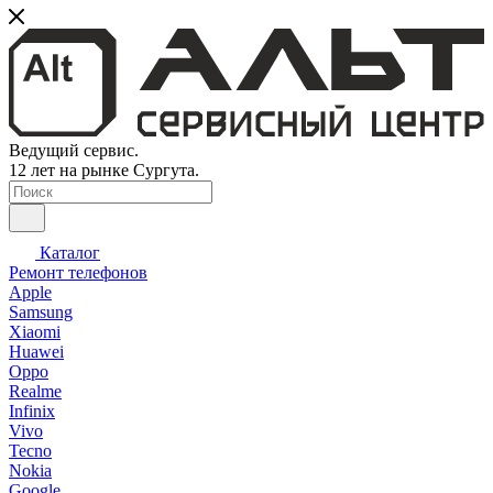
Ведущий сервис.
12 лет на рынке Сургута.
Каталог
Ремонт телефонов
Apple
Samsung
Xiaomi
Huawei
Oppo
Realme
Infinix
Vivo
Tecno
Nokia
Google