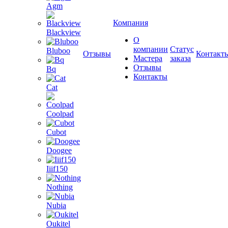
Agm
Компания
Blackview
О
компании
Статус
Bluboo
Отзывы
Контакт
Мастера
заказа
Отзывы
Bq
Контакты
Cat
Coolpad
Cubot
Doogee
Iiif150
Nothing
Nubia
Oukitel