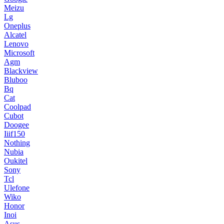
Meizu
Lg
Oneplus
Alcatel
Lenovo
Microsoft
Agm
Blackview
Bluboo
Bq
Cat
Coolpad
Cubot
Doogee
Iiif150
Nothing
Nubia
Oukitel
Sony
Tcl
Ulefone
Wiko
Honor
Inoi
Asus