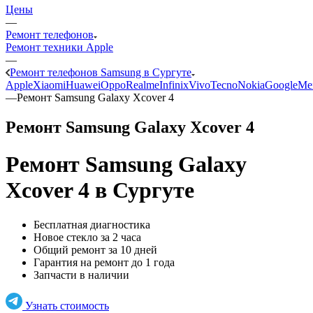
Цены
—
Ремонт телефонов
Ремонт техники Apple
—
Ремонт телефонов Samsung в Сургуте
Apple
Xiaomi
Huawei
Oppo
Realme
Infinix
Vivo
Tecno
Nokia
Google
Me
—
Ремонт Samsung Galaxy Xcover 4
Ремонт Samsung Galaxy Xcover 4
Ремонт Samsung Galaxy
Xcover 4
в Сургуте
Бесплатная диагностика
Новое стекло за 2 часа
Общий ремонт за 10 дней
Гарантия на ремонт до 1 года
Запчасти в наличии
Узнать стоимость