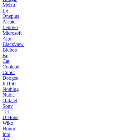
Meizu
Lg
Oneplus
Alcatel
Lenovo
Microsoft
Agm
Blackview
Bluboo
Bq
Cat
Coolpad
Cubot
Doogee
Iiif150
Nothing
Nubia
Oukitel
Sony
Tcl
Ulefone
Wiko
Honor
Inoi
Asus