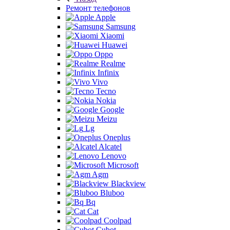
Ремонт телефонов
Apple
Samsung
Xiaomi
Huawei
Oppo
Realme
Infinix
Vivo
Tecno
Nokia
Google
Meizu
Lg
Oneplus
Alcatel
Lenovo
Microsoft
Agm
Blackview
Bluboo
Bq
Cat
Coolpad
Cubot