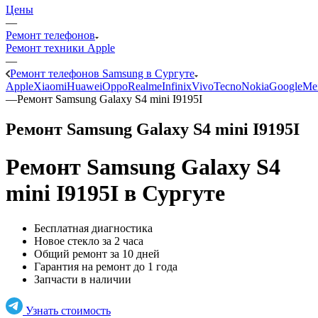
Цены
—
Ремонт телефонов
Ремонт техники Apple
—
Ремонт телефонов Samsung в Сургуте
Apple
Xiaomi
Huawei
Oppo
Realme
Infinix
Vivo
Tecno
Nokia
Google
Me
—
Ремонт Samsung Galaxy S4 mini I9195I
Ремонт Samsung Galaxy S4 mini I9195I
Ремонт Samsung Galaxy S4
mini I9195I
в Сургуте
Бесплатная диагностика
Новое стекло за 2 часа
Общий ремонт за 10 дней
Гарантия на ремонт до 1 года
Запчасти в наличии
Узнать стоимость