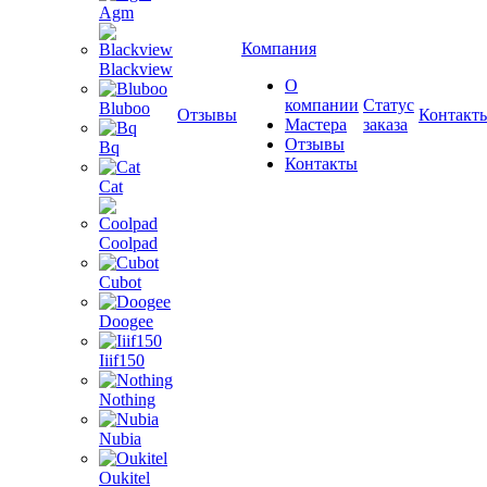
Agm
Компания
Blackview
О
компании
Статус
Bluboo
Отзывы
Контакт
Мастера
заказа
Отзывы
Bq
Контакты
Cat
Coolpad
Cubot
Doogee
Iiif150
Nothing
Nubia
Oukitel