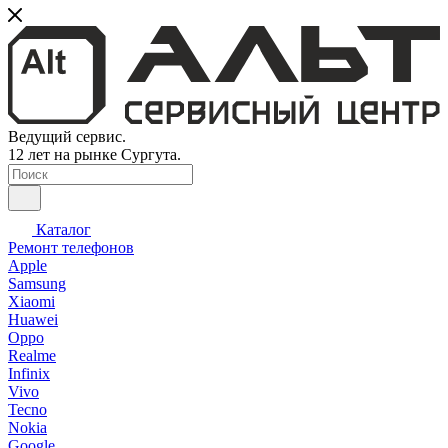
Ведущий сервис.
12 лет на рынке Сургута.
Каталог
Ремонт телефонов
Apple
Samsung
Xiaomi
Huawei
Oppo
Realme
Infinix
Vivo
Tecno
Nokia
Google