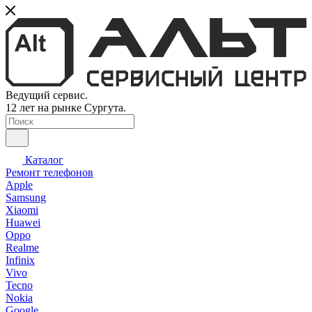
Ведущий сервис.
12 лет на рынке Сургута.
Каталог
Ремонт телефонов
Apple
Samsung
Xiaomi
Huawei
Oppo
Realme
Infinix
Vivo
Tecno
Nokia
Google