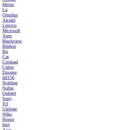
Meizu
Lg
Oneplus
Alcatel
Lenovo
Microsoft
Agm
Blackview
Bluboo
Bq
Cat
Coolpad
Cubot
Doogee
Iiif150
Nothing
Nubia
Oukitel
Sony
Tcl
Ulefone
Wiko
Honor
Inoi
Asus