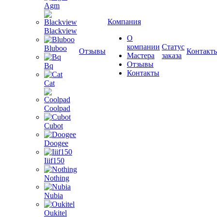
Agm
Компания
Blackview
О
компании
Статус
Bluboo
Отзывы
Контакт
Мастера
заказа
Отзывы
Bq
Контакты
Cat
Coolpad
Cubot
Doogee
Iiif150
Nothing
Nubia
Oukitel