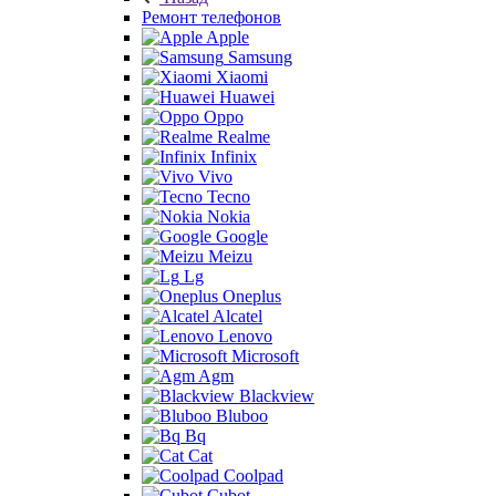
Ремонт телефонов
Apple
Samsung
Xiaomi
Huawei
Oppo
Realme
Infinix
Vivo
Tecno
Nokia
Google
Meizu
Lg
Oneplus
Alcatel
Lenovo
Microsoft
Agm
Blackview
Bluboo
Bq
Cat
Coolpad
Cubot