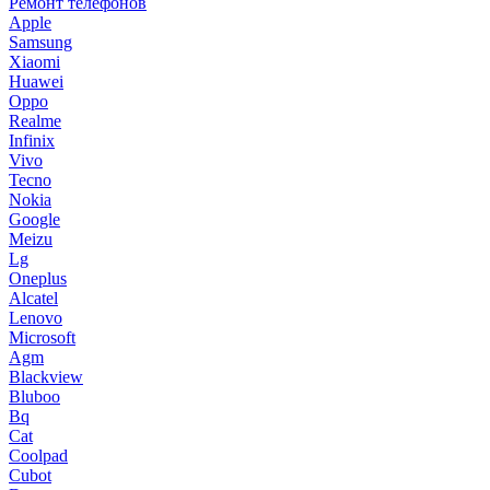
Ремонт телефонов
Apple
Samsung
Xiaomi
Huawei
Oppo
Realme
Infinix
Vivo
Tecno
Nokia
Google
Meizu
Lg
Oneplus
Alcatel
Lenovo
Microsoft
Agm
Blackview
Bluboo
Bq
Cat
Coolpad
Cubot