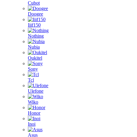
Cubot
Doogee
Iiif150
Nothing
Nubia
Oukitel
Sony
Tcl
Ulefone
Wiko
Honor
Inoi
Asus