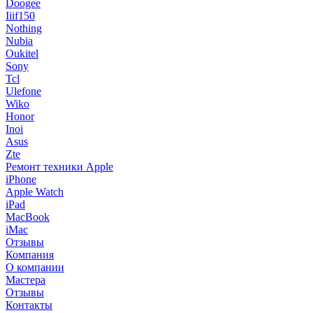
Doogee
Iiif150
Nothing
Nubia
Oukitel
Sony
Tcl
Ulefone
Wiko
Honor
Inoi
Asus
Zte
Ремонт техники Apple
iPhone
Apple Watch
iPad
MacBook
iMac
Отзывы
Компания
О компании
Мастера
Отзывы
Контакты