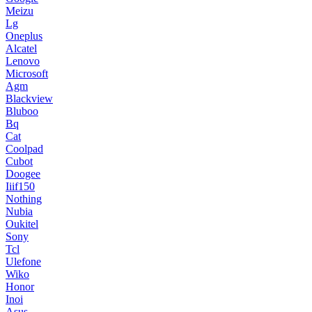
Meizu
Lg
Oneplus
Alcatel
Lenovo
Microsoft
Agm
Blackview
Bluboo
Bq
Cat
Coolpad
Cubot
Doogee
Iiif150
Nothing
Nubia
Oukitel
Sony
Tcl
Ulefone
Wiko
Honor
Inoi
Asus