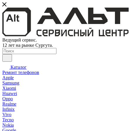
Ведущий сервис.
12 лет на рынке Сургута.
Каталог
Ремонт телефонов
Apple
Samsung
Xiaomi
Huawei
Oppo
Realme
Infinix
Vivo
Tecno
Nokia
Google