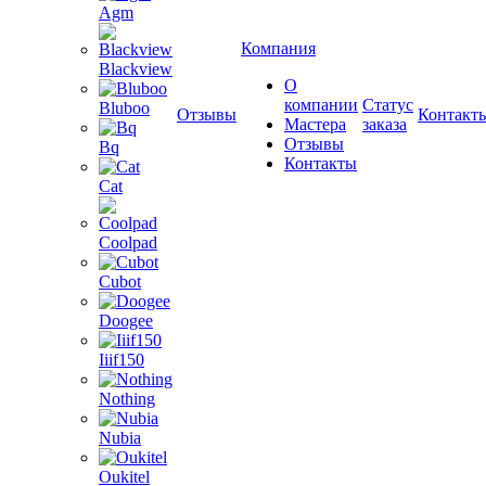
Agm
Компания
Blackview
О
компании
Статус
Bluboo
Отзывы
Контакт
Мастера
заказа
Отзывы
Bq
Контакты
Cat
Coolpad
Cubot
Doogee
Iiif150
Nothing
Nubia
Oukitel