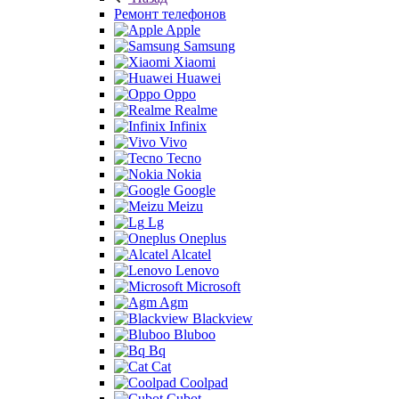
Ремонт телефонов
Apple
Samsung
Xiaomi
Huawei
Oppo
Realme
Infinix
Vivo
Tecno
Nokia
Google
Meizu
Lg
Oneplus
Alcatel
Lenovo
Microsoft
Agm
Blackview
Bluboo
Bq
Cat
Coolpad
Cubot