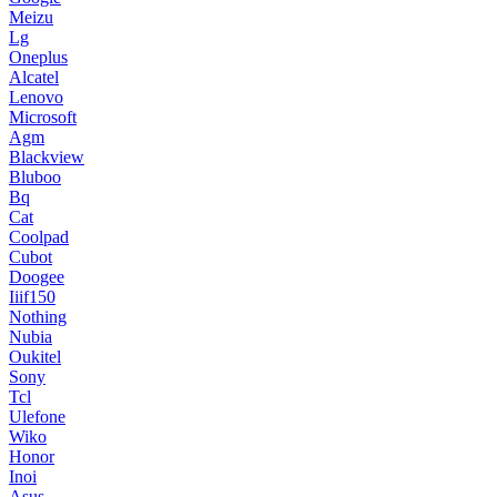
Meizu
Lg
Oneplus
Alcatel
Lenovo
Microsoft
Agm
Blackview
Bluboo
Bq
Cat
Coolpad
Cubot
Doogee
Iiif150
Nothing
Nubia
Oukitel
Sony
Tcl
Ulefone
Wiko
Honor
Inoi
Asus