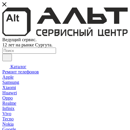
Ведущий сервис.
12 лет на рынке Сургута.
Каталог
Ремонт телефонов
Apple
Samsung
Xiaomi
Huawei
Oppo
Realme
Infinix
Vivo
Tecno
Nokia
Google