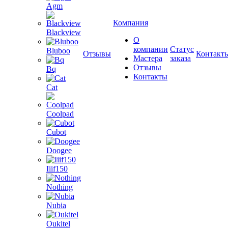
Agm
Компания
Blackview
О
компании
Статус
Bluboo
Отзывы
Контакт
Мастера
заказа
Отзывы
Bq
Контакты
Cat
Coolpad
Cubot
Doogee
Iiif150
Nothing
Nubia
Oukitel