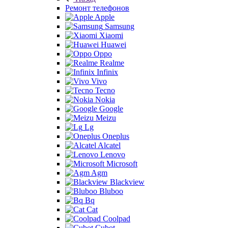
Ремонт телефонов
Apple
Samsung
Xiaomi
Huawei
Oppo
Realme
Infinix
Vivo
Tecno
Nokia
Google
Meizu
Lg
Oneplus
Alcatel
Lenovo
Microsoft
Agm
Blackview
Bluboo
Bq
Cat
Coolpad
Cubot