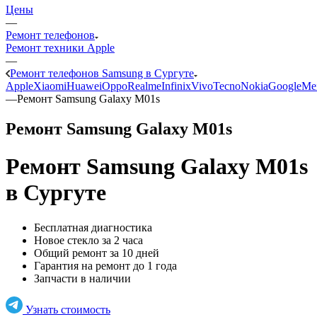
Цены
—
Ремонт телефонов
Ремонт техники Apple
—
Ремонт телефонов Samsung в Сургуте
Apple
Xiaomi
Huawei
Oppo
Realme
Infinix
Vivo
Tecno
Nokia
Google
Me
—
Ремонт Samsung Galaxy M01s
Ремонт Samsung Galaxy M01s
Ремонт Samsung Galaxy M01s
в Сургуте
Бесплатная диагностика
Новое стекло за 2 часа
Общий ремонт за 10 дней
Гарантия на ремонт до 1 года
Запчасти в наличии
Узнать стоимость