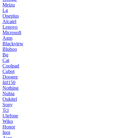
Meizu
Lg
Oneplus
Alcatel
Lenovo
Microsoft
Agm
Blackview
Bluboo
Bq
Cat
Coolpad
Cubot
Doogee
Iiif150
Nothing
Nubia
Oukitel
Sony
Tcl
Ulefone
Wiko
Honor
Inoi
Asus