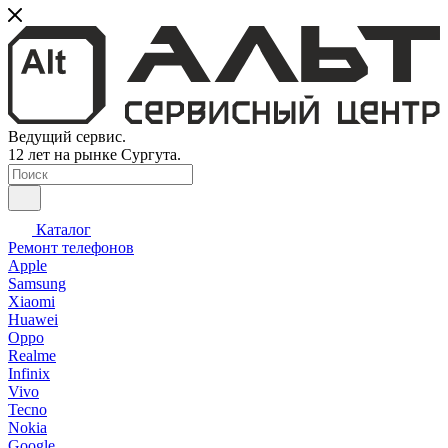
Ведущий сервис.
12 лет на рынке Сургута.
Каталог
Ремонт телефонов
Apple
Samsung
Xiaomi
Huawei
Oppo
Realme
Infinix
Vivo
Tecno
Nokia
Google