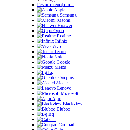
Ремонт телефонов
Apple
Samsung
Xiaomi
Huawei
Oppo
Realme
Infinix
Vivo
Tecno
Nokia
Google
Meizu
Lg
Oneplus
Alcatel
Lenovo
Microsoft
Agm
Blackview
Bluboo
Bq
Cat
Coolpad
Cubot