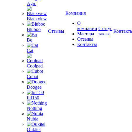
Agm
Компания
Blackview
О
компании
Статус
Bluboo
Отзывы
Контакт
Мастера
заказа
Отзывы
Bq
Контакты
Cat
Coolpad
Cubot
Doogee
Iiif150
Nothing
Nubia
Oukitel