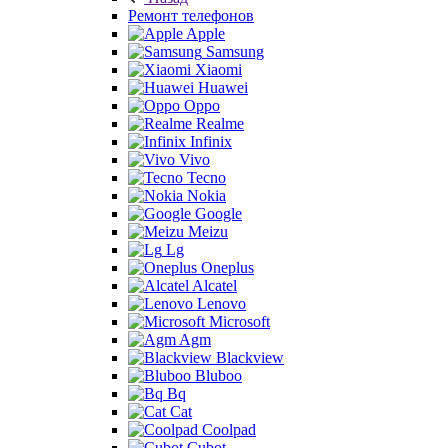
Ремонт телефонов
Apple
Samsung
Xiaomi
Huawei
Oppo
Realme
Infinix
Vivo
Tecno
Nokia
Google
Meizu
Lg
Oneplus
Alcatel
Lenovo
Microsoft
Agm
Blackview
Bluboo
Bq
Cat
Coolpad
Cubot