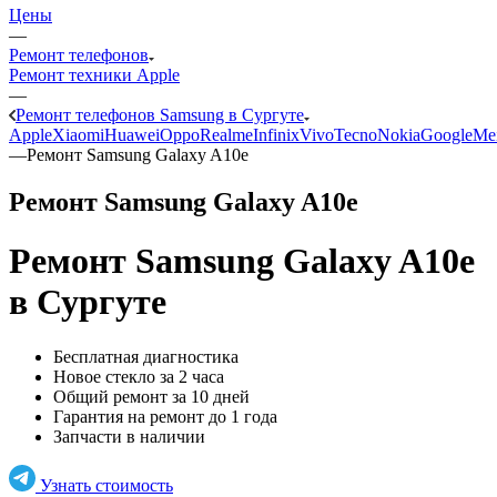
Цены
—
Ремонт телефонов
Ремонт техники Apple
—
Ремонт телефонов Samsung в Сургуте
Apple
Xiaomi
Huawei
Oppo
Realme
Infinix
Vivo
Tecno
Nokia
Google
Me
—
Ремонт Samsung Galaxy A10e
Ремонт Samsung Galaxy A10e
Ремонт Samsung Galaxy A10e
в Сургуте
Бесплатная диагностика
Новое стекло за 2 часа
Общий ремонт за 10 дней
Гарантия на ремонт до 1 года
Запчасти в наличии
Узнать стоимость