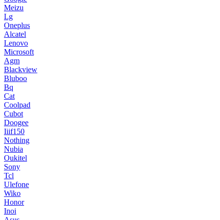
Meizu
Lg
Oneplus
Alcatel
Lenovo
Microsoft
Agm
Blackview
Bluboo
Bq
Cat
Coolpad
Cubot
Doogee
Iiif150
Nothing
Nubia
Oukitel
Sony
Tcl
Ulefone
Wiko
Honor
Inoi
Asus