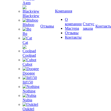
Agm
Компания
Blackview
О
компании
Статус
Bluboo
Отзывы
Контакт
Мастера
заказа
Отзывы
Bq
Контакты
Cat
Coolpad
Cubot
Doogee
Iiif150
Nothing
Nubia
Oukitel