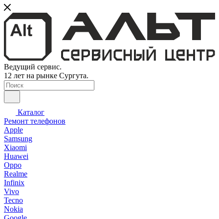
Ведущий сервис.
12 лет на рынке Сургута.
Каталог
Ремонт телефонов
Apple
Samsung
Xiaomi
Huawei
Oppo
Realme
Infinix
Vivo
Tecno
Nokia
Google