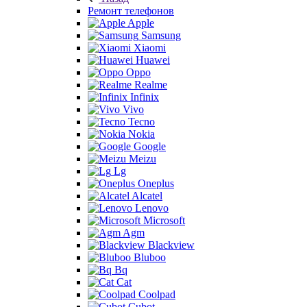
Ремонт телефонов
Apple
Samsung
Xiaomi
Huawei
Oppo
Realme
Infinix
Vivo
Tecno
Nokia
Google
Meizu
Lg
Oneplus
Alcatel
Lenovo
Microsoft
Agm
Blackview
Bluboo
Bq
Cat
Coolpad
Cubot