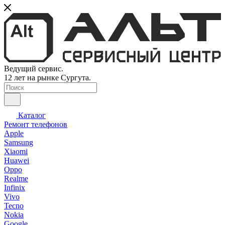
Ведущий сервис.
12 лет на рынке Сургута.
Каталог
Ремонт телефонов
Apple
Samsung
Xiaomi
Huawei
Oppo
Realme
Infinix
Vivo
Tecno
Nokia
Google