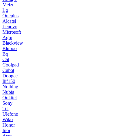
Meizu
Lg
Oneplus
Alcatel
Lenovo
Microsoft
Agm
Blackview
Bluboo
Bq
Cat
Coolpad
Cubot
Doogee
Iiif150
Nothing
Nubia
Oukitel
Sony
Tcl
Ulefone
Wiko
Honor
Inoi
Asus