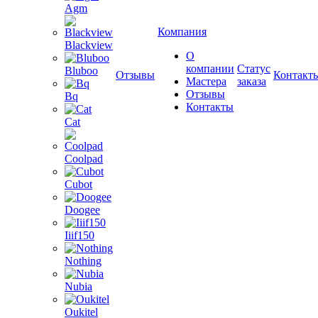
Agm
Компания
Blackview
О
компании
Статус
Bluboo
Отзывы
Контакт
Мастера
заказа
Отзывы
Bq
Контакты
Cat
Coolpad
Cubot
Doogee
Iiif150
Nothing
Nubia
Oukitel