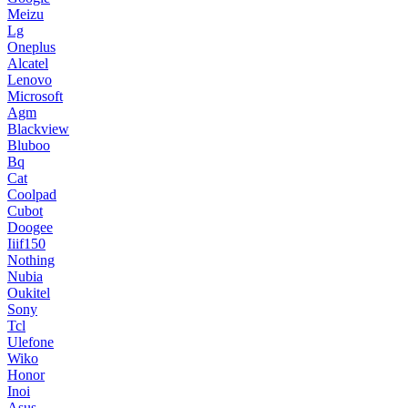
Meizu
Lg
Oneplus
Alcatel
Lenovo
Microsoft
Agm
Blackview
Bluboo
Bq
Cat
Coolpad
Cubot
Doogee
Iiif150
Nothing
Nubia
Oukitel
Sony
Tcl
Ulefone
Wiko
Honor
Inoi
Asus