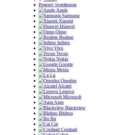
Ремонт телефонов
Apple
Samsung
Xiaomi
Huawei
Oppo
Realme
Infinix
Vivo
Tecno
Nokia
Google
Meizu
Lg
Oneplus
Alcatel
Lenovo
Microsoft
Agm
Blackview
Bluboo
Bq
Cat
Coolpad
Cubot