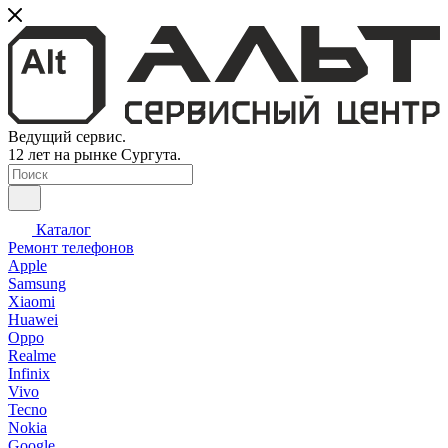
Ведущий сервис.
12 лет на рынке Сургута.
Каталог
Ремонт телефонов
Apple
Samsung
Xiaomi
Huawei
Oppo
Realme
Infinix
Vivo
Tecno
Nokia
Google