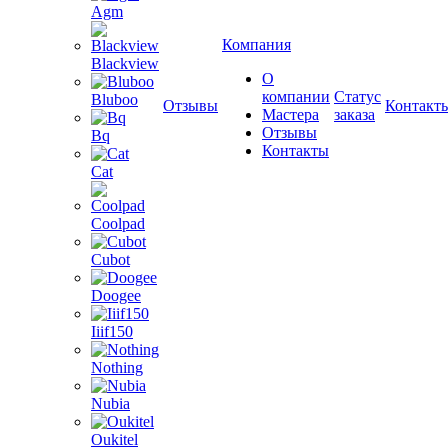
Agm
Компания
Blackview
О
компании
Статус
Bluboo
Отзывы
Контакт
Мастера
заказа
Отзывы
Bq
Контакты
Cat
Coolpad
Cubot
Doogee
Iiif150
Nothing
Nubia
Oukitel