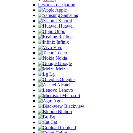
Ремонт телефонов
Apple
Samsung
Xiaomi
Huawei
Oppo
Realme
Infinix
Vivo
Tecno
Nokia
Google
Meizu
Lg
Oneplus
Alcatel
Lenovo
Microsoft
Agm
Blackview
Bluboo
Bq
Cat
Coolpad
Cubot