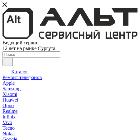
Ведущий сервис.
12 лет на рынке Сургута.
Каталог
Ремонт телефонов
Apple
Samsung
Xiaomi
Huawei
Oppo
Realme
Infinix
Vivo
Tecno
Nokia
Google