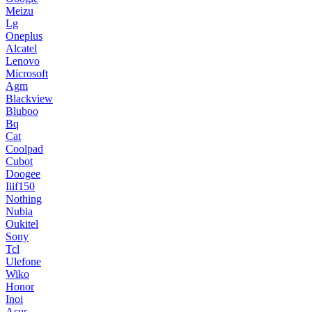
Meizu
Lg
Oneplus
Alcatel
Lenovo
Microsoft
Agm
Blackview
Bluboo
Bq
Cat
Coolpad
Cubot
Doogee
Iiif150
Nothing
Nubia
Oukitel
Sony
Tcl
Ulefone
Wiko
Honor
Inoi
Asus