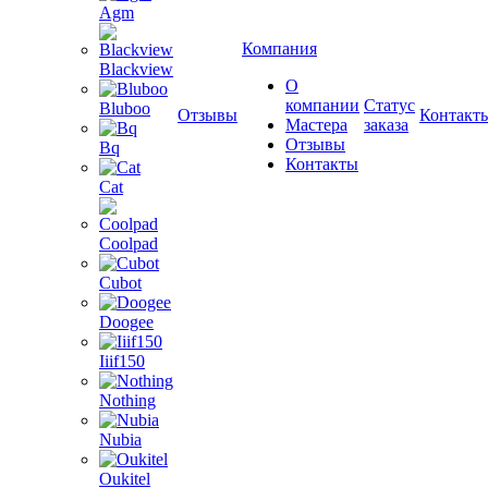
Agm
Компания
Blackview
О
компании
Статус
Bluboo
Отзывы
Контакт
Мастера
заказа
Отзывы
Bq
Контакты
Cat
Coolpad
Cubot
Doogee
Iiif150
Nothing
Nubia
Oukitel