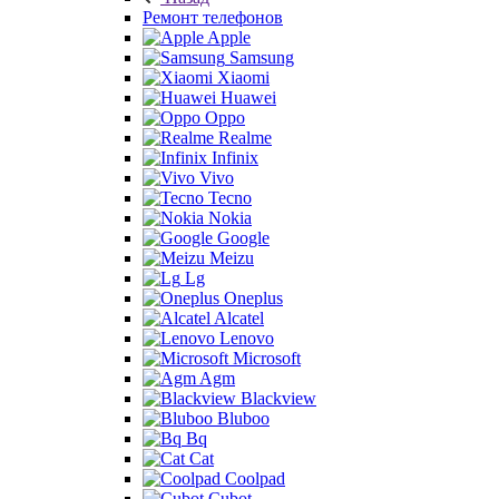
Ремонт телефонов
Apple
Samsung
Xiaomi
Huawei
Oppo
Realme
Infinix
Vivo
Tecno
Nokia
Google
Meizu
Lg
Oneplus
Alcatel
Lenovo
Microsoft
Agm
Blackview
Bluboo
Bq
Cat
Coolpad
Cubot