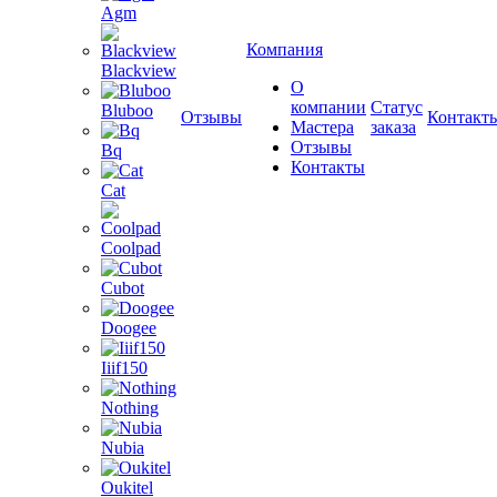
Agm
Компания
Blackview
О
компании
Статус
Bluboo
Отзывы
Контакт
Мастера
заказа
Отзывы
Bq
Контакты
Cat
Coolpad
Cubot
Doogee
Iiif150
Nothing
Nubia
Oukitel