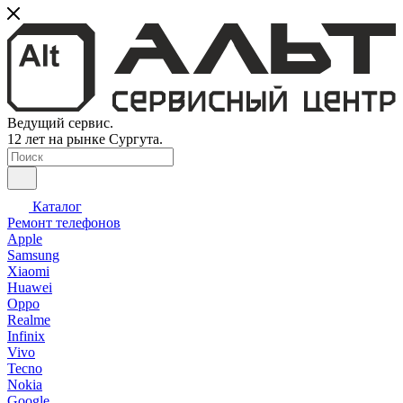
Ведущий сервис.
12 лет на рынке Сургута.
Каталог
Ремонт телефонов
Apple
Samsung
Xiaomi
Huawei
Oppo
Realme
Infinix
Vivo
Tecno
Nokia
Google