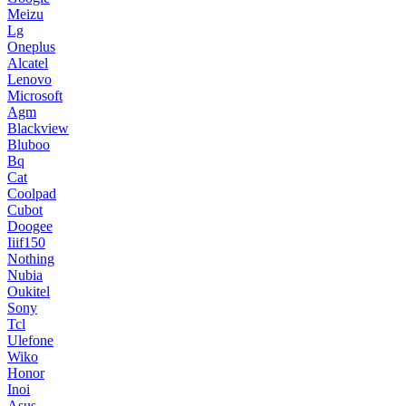
Meizu
Lg
Oneplus
Alcatel
Lenovo
Microsoft
Agm
Blackview
Bluboo
Bq
Cat
Coolpad
Cubot
Doogee
Iiif150
Nothing
Nubia
Oukitel
Sony
Tcl
Ulefone
Wiko
Honor
Inoi
Asus