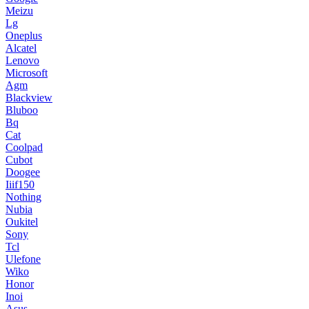
Meizu
Lg
Oneplus
Alcatel
Lenovo
Microsoft
Agm
Blackview
Bluboo
Bq
Cat
Coolpad
Cubot
Doogee
Iiif150
Nothing
Nubia
Oukitel
Sony
Tcl
Ulefone
Wiko
Honor
Inoi
Asus