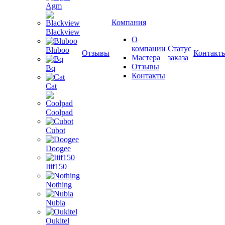
Agm
Компания
Blackview
О
компании
Статус
Bluboo
Отзывы
Контакт
Мастера
заказа
Отзывы
Bq
Контакты
Cat
Coolpad
Cubot
Doogee
Iiif150
Nothing
Nubia
Oukitel