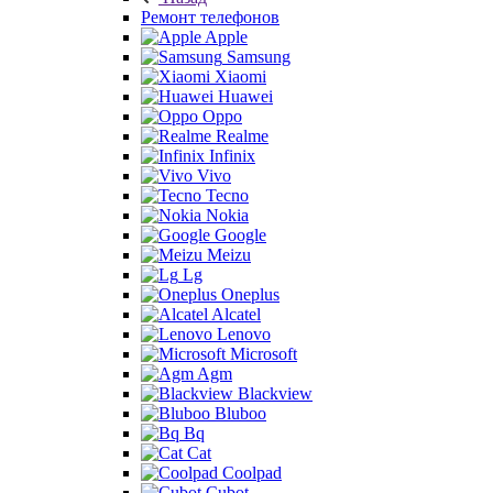
Ремонт телефонов
Apple
Samsung
Xiaomi
Huawei
Oppo
Realme
Infinix
Vivo
Tecno
Nokia
Google
Meizu
Lg
Oneplus
Alcatel
Lenovo
Microsoft
Agm
Blackview
Bluboo
Bq
Cat
Coolpad
Cubot