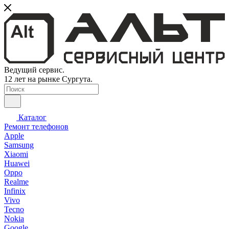
Ведущий сервис.
12 лет на рынке Сургута.
Каталог
Ремонт телефонов
Apple
Samsung
Xiaomi
Huawei
Oppo
Realme
Infinix
Vivo
Tecno
Nokia
Google