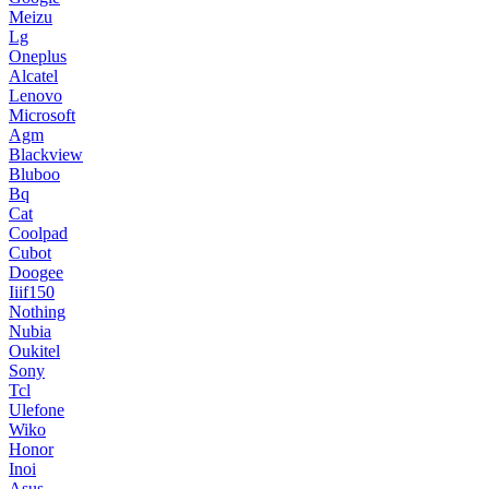
Meizu
Lg
Oneplus
Alcatel
Lenovo
Microsoft
Agm
Blackview
Bluboo
Bq
Cat
Coolpad
Cubot
Doogee
Iiif150
Nothing
Nubia
Oukitel
Sony
Tcl
Ulefone
Wiko
Honor
Inoi
Asus