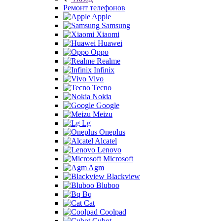
Ремонт телефонов
Apple
Samsung
Xiaomi
Huawei
Oppo
Realme
Infinix
Vivo
Tecno
Nokia
Google
Meizu
Lg
Oneplus
Alcatel
Lenovo
Microsoft
Agm
Blackview
Bluboo
Bq
Cat
Coolpad
Cubot