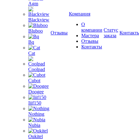
Agm
Компания
Blackview
О
компании
Статус
Bluboo
Отзывы
Контакт
Мастера
заказа
Отзывы
Bq
Контакты
Cat
Coolpad
Cubot
Doogee
Iiif150
Nothing
Nubia
Oukitel