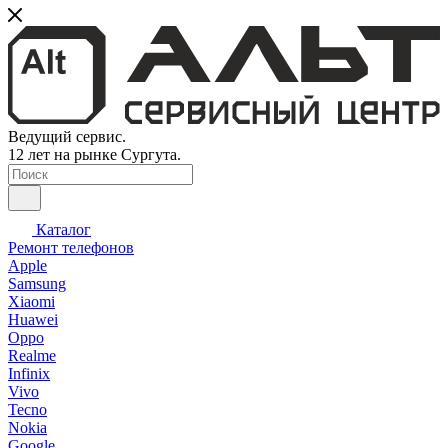
Ведущий сервис.
12 лет на рынке Сургута.
Каталог
Ремонт телефонов
Apple
Samsung
Xiaomi
Huawei
Oppo
Realme
Infinix
Vivo
Tecno
Nokia
Google