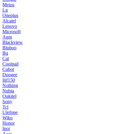
Meizu
Lg
Oneplus
Alcatel
Lenovo
Microsoft
Agm
Blackview
Bluboo
Bq
Cat
Coolpad
Cubot
Doogee
Iiif150
Nothing
Nubia
Oukitel
Sony
Tcl
Ulefone
Wiko
Honor
Inoi
Asus