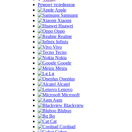
Ремонт телефонов
Apple
Samsung
Xiaomi
Huawei
Oppo
Realme
Infinix
Vivo
Tecno
Nokia
Google
Meizu
Lg
Oneplus
Alcatel
Lenovo
Microsoft
Agm
Blackview
Bluboo
Bq
Cat
Coolpad
Cubot