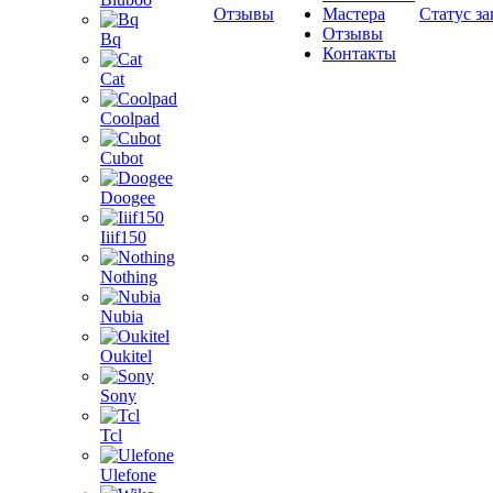
Отзывы
Мастера
Статус за
Отзывы
Bq
Контакты
Cat
Coolpad
Cubot
Doogee
Iiif150
Nothing
Nubia
Oukitel
Sony
Tcl
Ulefone