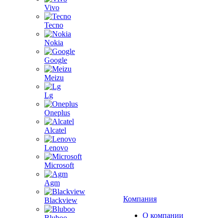
Vivo
Tecno
Nokia
Google
Meizu
Lg
Oneplus
Alcatel
Lenovo
Microsoft
Agm
Компания
Blackview
О компании
Bluboo