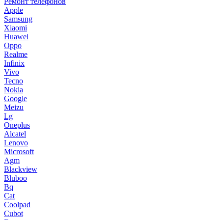
Ремонт телефонов
Apple
Samsung
Xiaomi
Huawei
Oppo
Realme
Infinix
Vivo
Tecno
Nokia
Google
Meizu
Lg
Oneplus
Alcatel
Lenovo
Microsoft
Agm
Blackview
Bluboo
Bq
Cat
Coolpad
Cubot