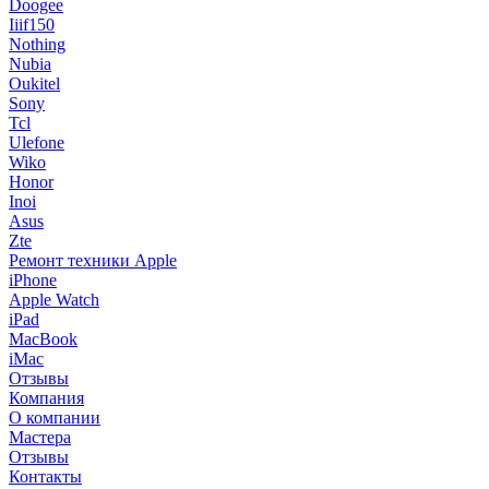
Doogee
Iiif150
Nothing
Nubia
Oukitel
Sony
Tcl
Ulefone
Wiko
Honor
Inoi
Asus
Zte
Ремонт техники Apple
iPhone
Apple Watch
iPad
MacBook
iMac
Отзывы
Компания
О компании
Мастера
Отзывы
Контакты