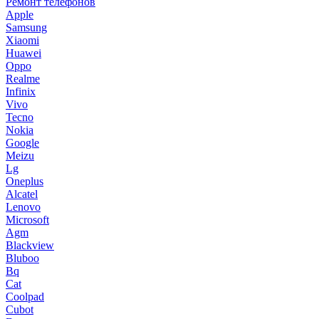
Ремонт телефонов
Apple
Samsung
Xiaomi
Huawei
Oppo
Realme
Infinix
Vivo
Tecno
Nokia
Google
Meizu
Lg
Oneplus
Alcatel
Lenovo
Microsoft
Agm
Blackview
Bluboo
Bq
Cat
Coolpad
Cubot