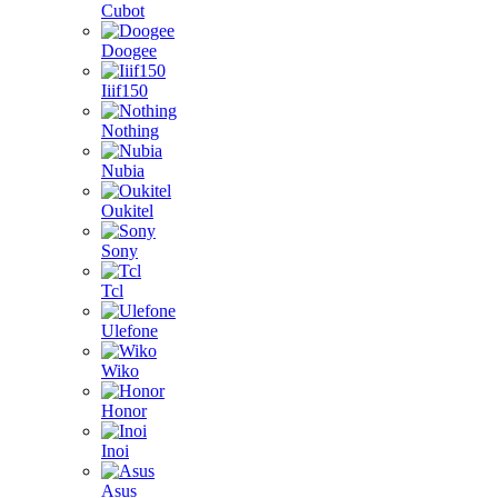
Cubot
Doogee
Iiif150
Nothing
Nubia
Oukitel
Sony
Tcl
Ulefone
Wiko
Honor
Inoi
Asus