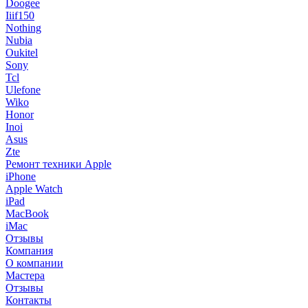
Doogee
Iiif150
Nothing
Nubia
Oukitel
Sony
Tcl
Ulefone
Wiko
Honor
Inoi
Asus
Zte
Ремонт техники Apple
iPhone
Apple Watch
iPad
MacBook
iMac
Отзывы
Компания
О компании
Мастера
Отзывы
Контакты