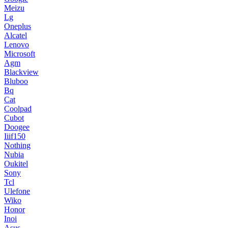
Meizu
Lg
Oneplus
Alcatel
Lenovo
Microsoft
Agm
Blackview
Bluboo
Bq
Cat
Coolpad
Cubot
Doogee
Iiif150
Nothing
Nubia
Oukitel
Sony
Tcl
Ulefone
Wiko
Honor
Inoi
Asus