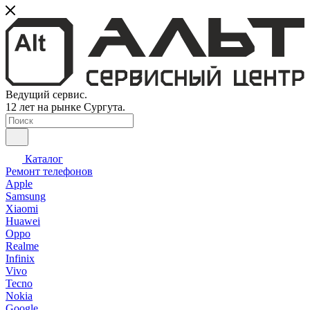
Ведущий сервис.
12 лет на рынке Сургута.
Каталог
Ремонт телефонов
Apple
Samsung
Xiaomi
Huawei
Oppo
Realme
Infinix
Vivo
Tecno
Nokia
Google