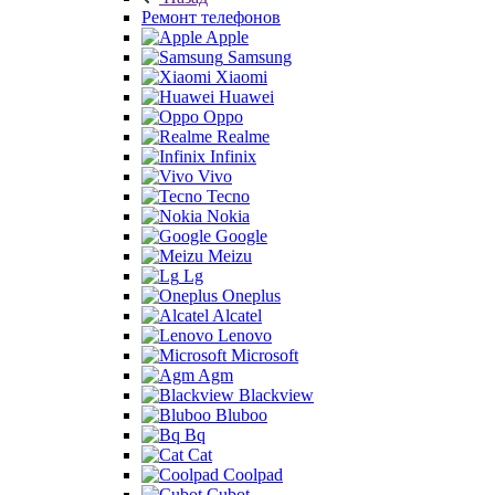
Ремонт телефонов
Apple
Samsung
Xiaomi
Huawei
Oppo
Realme
Infinix
Vivo
Tecno
Nokia
Google
Meizu
Lg
Oneplus
Alcatel
Lenovo
Microsoft
Agm
Blackview
Bluboo
Bq
Cat
Coolpad
Cubot