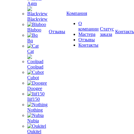
Agm
Компания
Blackview
О
компании
Статус
Bluboo
Отзывы
Контакт
Мастера
заказа
Отзывы
Bq
Контакты
Cat
Coolpad
Cubot
Doogee
Iiif150
Nothing
Nubia
Oukitel