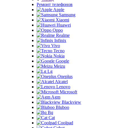
Ремонт телефонов
Apple
Samsung
Xiaomi
Huawei
Oppo
Realme
Infinix
Vivo
Tecno
Nokia
Google
Meizu
Lg
Oneplus
Alcatel
Lenovo
Microsoft
Agm
Blackview
Bluboo
Bq
Cat
Coolpad
Cubot