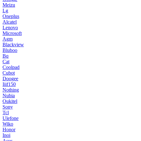
Meizu
Lg
Oneplus
Alcatel
Lenovo
Microsoft
Agm
Blackview
Bluboo
Bq
Cat
Coolpad
Cubot
Doogee
Iiif150
Nothing
Nubia
Oukitel
Sony
Tcl
Ulefone
Wiko
Honor
Inoi
Asus