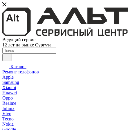
Ведущий сервис.
12 лет на рынке Сургута.
Каталог
Ремонт телефонов
Apple
Samsung
Xiaomi
Huawei
Oppo
Realme
Infinix
Vivo
Tecno
Nokia
Google