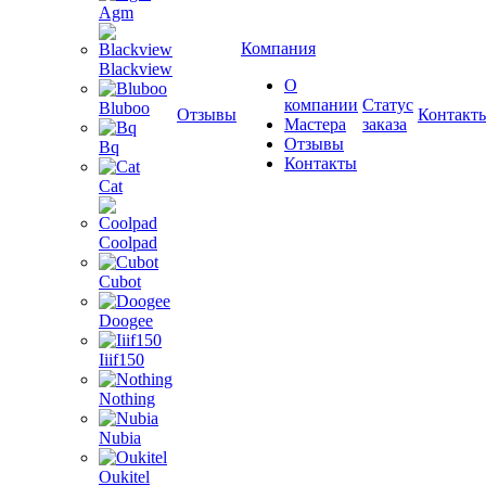
Agm
Компания
Blackview
О
компании
Статус
Bluboo
Отзывы
Контакт
Мастера
заказа
Отзывы
Bq
Контакты
Cat
Coolpad
Cubot
Doogee
Iiif150
Nothing
Nubia
Oukitel