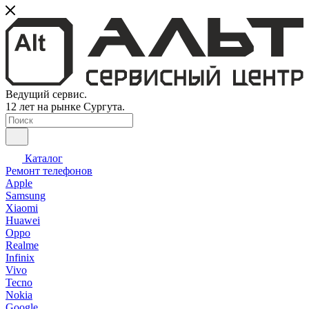
Ведущий сервис.
12 лет на рынке Сургута.
Каталог
Ремонт телефонов
Apple
Samsung
Xiaomi
Huawei
Oppo
Realme
Infinix
Vivo
Tecno
Nokia
Google