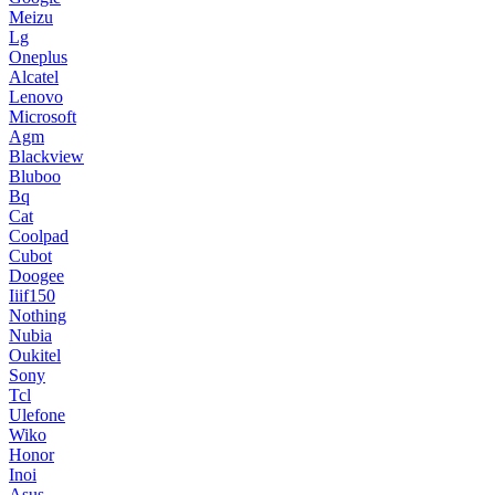
Meizu
Lg
Oneplus
Alcatel
Lenovo
Microsoft
Agm
Blackview
Bluboo
Bq
Cat
Coolpad
Cubot
Doogee
Iiif150
Nothing
Nubia
Oukitel
Sony
Tcl
Ulefone
Wiko
Honor
Inoi
Asus