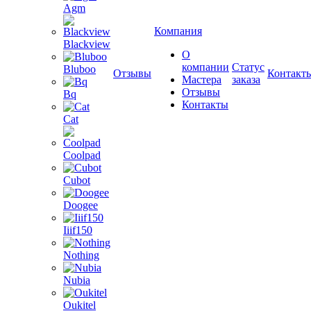
Agm
Компания
Blackview
О
компании
Статус
Bluboo
Отзывы
Контакт
Мастера
заказа
Отзывы
Bq
Контакты
Cat
Coolpad
Cubot
Doogee
Iiif150
Nothing
Nubia
Oukitel