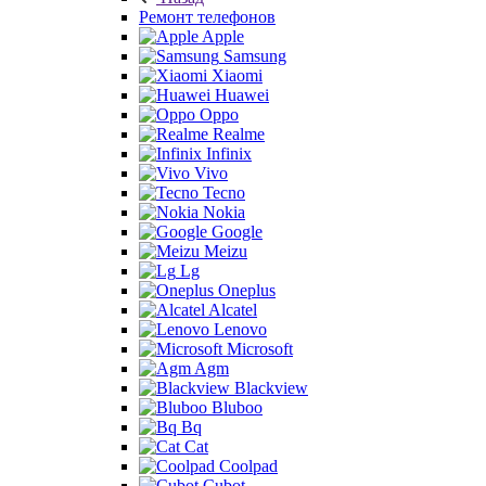
Ремонт телефонов
Apple
Samsung
Xiaomi
Huawei
Oppo
Realme
Infinix
Vivo
Tecno
Nokia
Google
Meizu
Lg
Oneplus
Alcatel
Lenovo
Microsoft
Agm
Blackview
Bluboo
Bq
Cat
Coolpad
Cubot