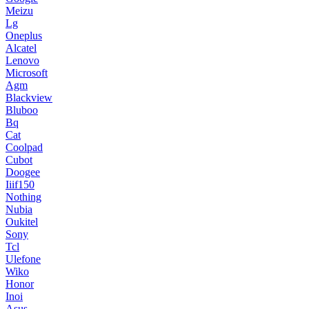
Meizu
Lg
Oneplus
Alcatel
Lenovo
Microsoft
Agm
Blackview
Bluboo
Bq
Cat
Coolpad
Cubot
Doogee
Iiif150
Nothing
Nubia
Oukitel
Sony
Tcl
Ulefone
Wiko
Honor
Inoi
Asus