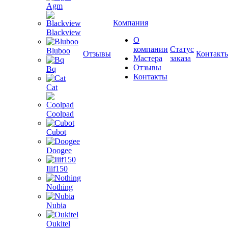
Agm
Компания
Blackview
О
компании
Статус
Bluboo
Отзывы
Контакт
Мастера
заказа
Отзывы
Bq
Контакты
Cat
Coolpad
Cubot
Doogee
Iiif150
Nothing
Nubia
Oukitel