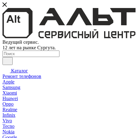
Ведущий сервис.
12 лет на рынке Сургута.
Каталог
Ремонт телефонов
Apple
Samsung
Xiaomi
Huawei
Oppo
Realme
Infinix
Vivo
Tecno
Nokia
Google