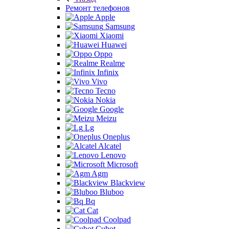
Ремонт телефонов
Apple
Samsung
Xiaomi
Huawei
Oppo
Realme
Infinix
Vivo
Tecno
Nokia
Google
Meizu
Lg
Oneplus
Alcatel
Lenovo
Microsoft
Agm
Blackview
Bluboo
Bq
Cat
Coolpad
Cubot