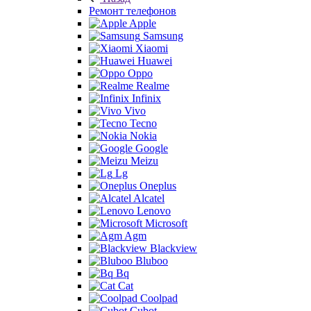
Ремонт телефонов
Apple
Samsung
Xiaomi
Huawei
Oppo
Realme
Infinix
Vivo
Tecno
Nokia
Google
Meizu
Lg
Oneplus
Alcatel
Lenovo
Microsoft
Agm
Blackview
Bluboo
Bq
Cat
Coolpad
Cubot