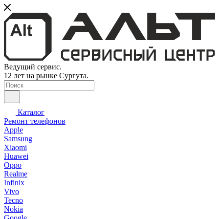
Ведущий сервис.
12 лет на рынке Сургута.
Каталог
Ремонт телефонов
Apple
Samsung
Xiaomi
Huawei
Oppo
Realme
Infinix
Vivo
Tecno
Nokia
Google