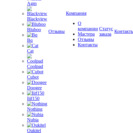
Agm
Компания
Blackview
О
компании
Статус
Bluboo
Отзывы
Контакт
Мастера
заказа
Отзывы
Bq
Контакты
Cat
Coolpad
Cubot
Doogee
Iiif150
Nothing
Nubia
Oukitel