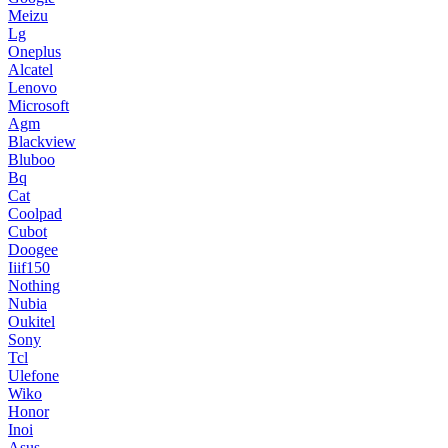
Meizu
Lg
Oneplus
Alcatel
Lenovo
Microsoft
Agm
Blackview
Bluboo
Bq
Cat
Coolpad
Cubot
Doogee
Iiif150
Nothing
Nubia
Oukitel
Sony
Tcl
Ulefone
Wiko
Honor
Inoi
Asus