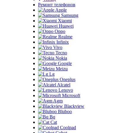
Ремонт телефонов
Apple
Samsung
Xiaomi
Huawei
Oppo
Realme
Infinix
Vivo
Tecno
Nokia
Google
Meizu
Lg
Oneplus
Alcatel
Lenovo
Microsoft
Agm
Blackview
Bluboo
Bq
Cat
Coolpad
Cubot