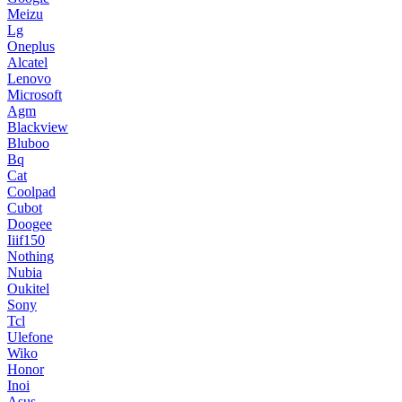
Meizu
Lg
Oneplus
Alcatel
Lenovo
Microsoft
Agm
Blackview
Bluboo
Bq
Cat
Coolpad
Cubot
Doogee
Iiif150
Nothing
Nubia
Oukitel
Sony
Tcl
Ulefone
Wiko
Honor
Inoi
Asus