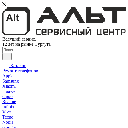
Ведущий сервис.
12 лет на рынке Сургута.
Каталог
Ремонт телефонов
Apple
Samsung
Xiaomi
Huawei
Oppo
Realme
Infinix
Vivo
Tecno
Nokia
Google