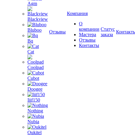
Agm
Компания
Blackview
О
компании
Статус
Bluboo
Отзывы
Контакт
Мастера
заказа
Отзывы
Bq
Контакты
Cat
Coolpad
Cubot
Doogee
Iiif150
Nothing
Nubia
Oukitel