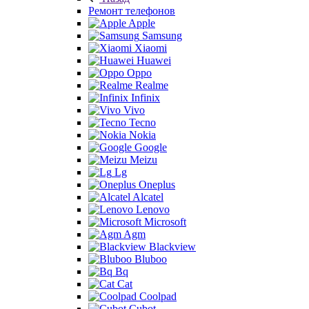
Ремонт телефонов
Apple
Samsung
Xiaomi
Huawei
Oppo
Realme
Infinix
Vivo
Tecno
Nokia
Google
Meizu
Lg
Oneplus
Alcatel
Lenovo
Microsoft
Agm
Blackview
Bluboo
Bq
Cat
Coolpad
Cubot