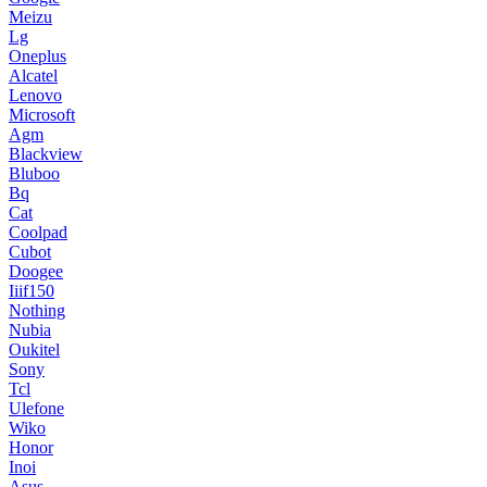
Meizu
Lg
Oneplus
Alcatel
Lenovo
Microsoft
Agm
Blackview
Bluboo
Bq
Cat
Coolpad
Cubot
Doogee
Iiif150
Nothing
Nubia
Oukitel
Sony
Tcl
Ulefone
Wiko
Honor
Inoi
Asus