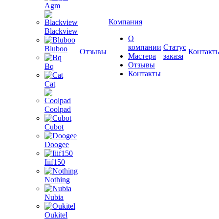
Agm
Компания
Blackview
О
компании
Статус
Bluboo
Отзывы
Контакт
Мастера
заказа
Отзывы
Bq
Контакты
Cat
Coolpad
Cubot
Doogee
Iiif150
Nothing
Nubia
Oukitel