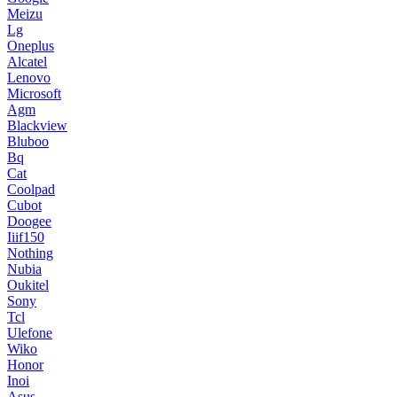
Meizu
Lg
Oneplus
Alcatel
Lenovo
Microsoft
Agm
Blackview
Bluboo
Bq
Cat
Coolpad
Cubot
Doogee
Iiif150
Nothing
Nubia
Oukitel
Sony
Tcl
Ulefone
Wiko
Honor
Inoi
Asus