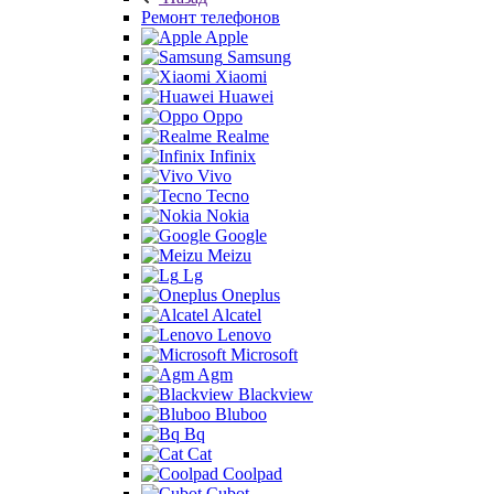
Ремонт телефонов
Apple
Samsung
Xiaomi
Huawei
Oppo
Realme
Infinix
Vivo
Tecno
Nokia
Google
Meizu
Lg
Oneplus
Alcatel
Lenovo
Microsoft
Agm
Blackview
Bluboo
Bq
Cat
Coolpad
Cubot