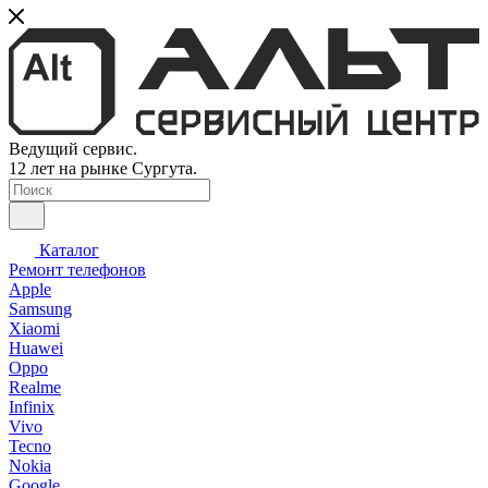
Ведущий сервис.
12 лет на рынке Сургута.
Каталог
Ремонт телефонов
Apple
Samsung
Xiaomi
Huawei
Oppo
Realme
Infinix
Vivo
Tecno
Nokia
Google