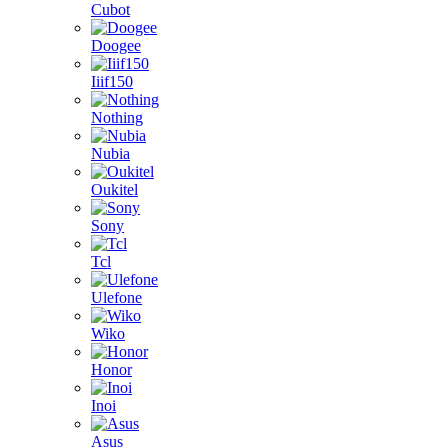
Cubot
Doogee
Iiif150
Nothing
Nubia
Oukitel
Sony
Tcl
Ulefone
Wiko
Honor
Inoi
Asus