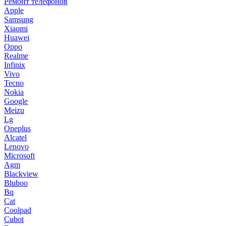
Ремонт телефонов
Apple
Samsung
Xiaomi
Huawei
Oppo
Realme
Infinix
Vivo
Tecno
Nokia
Google
Meizu
Lg
Oneplus
Alcatel
Lenovo
Microsoft
Agm
Blackview
Bluboo
Bq
Cat
Coolpad
Cubot