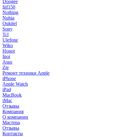
Doogee
Iiif150
Nothing
Nubia
Oukitel
Sony
Tcl
Ulefone
Wiko
Honor
Inoi
Asus
Zte
Ремонт техники Apple
iPhone
Apple Watch
iPad
MacBook
iMac
Отзывы
Компания
О компании
Мастера
Отзывы
Контакты