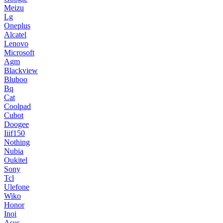
Meizu
Lg
Oneplus
Alcatel
Lenovo
Microsoft
Agm
Blackview
Bluboo
Bq
Cat
Coolpad
Cubot
Doogee
Iiif150
Nothing
Nubia
Oukitel
Sony
Tcl
Ulefone
Wiko
Honor
Inoi
Asus