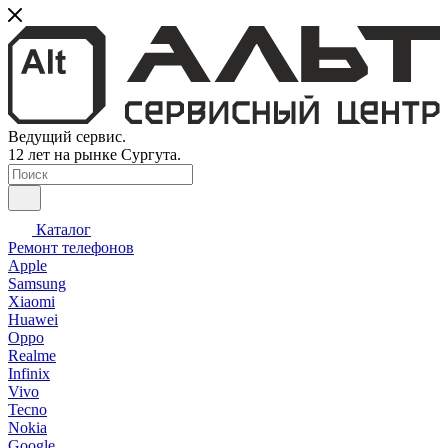
Ведущий сервис.
12 лет на рынке Сургута.
Каталог
Ремонт телефонов
Apple
Samsung
Xiaomi
Huawei
Oppo
Realme
Infinix
Vivo
Tecno
Nokia
Google