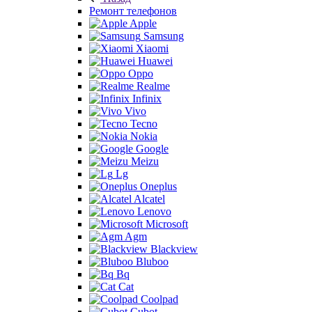
Ремонт телефонов
Apple
Samsung
Xiaomi
Huawei
Oppo
Realme
Infinix
Vivo
Tecno
Nokia
Google
Meizu
Lg
Oneplus
Alcatel
Lenovo
Microsoft
Agm
Blackview
Bluboo
Bq
Cat
Coolpad
Cubot