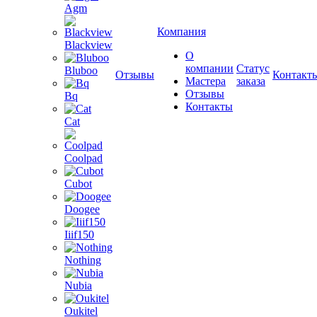
Agm
Компания
Blackview
О
компании
Статус
Bluboo
Отзывы
Контакт
Мастера
заказа
Отзывы
Bq
Контакты
Cat
Coolpad
Cubot
Doogee
Iiif150
Nothing
Nubia
Oukitel