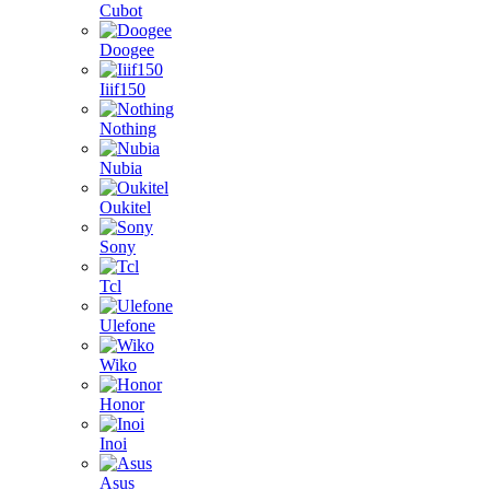
Cubot
Doogee
Iiif150
Nothing
Nubia
Oukitel
Sony
Tcl
Ulefone
Wiko
Honor
Inoi
Asus