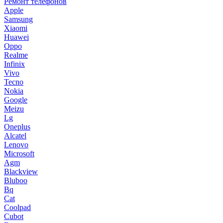
Ремонт телефонов
Apple
Samsung
Xiaomi
Huawei
Oppo
Realme
Infinix
Vivo
Tecno
Nokia
Google
Meizu
Lg
Oneplus
Alcatel
Lenovo
Microsoft
Agm
Blackview
Bluboo
Bq
Cat
Coolpad
Cubot