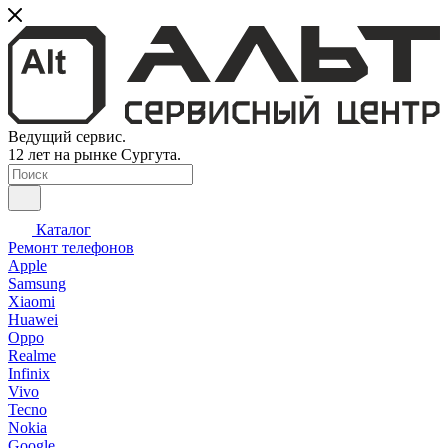
Ведущий сервис.
12 лет на рынке Сургута.
Каталог
Ремонт телефонов
Apple
Samsung
Xiaomi
Huawei
Oppo
Realme
Infinix
Vivo
Tecno
Nokia
Google