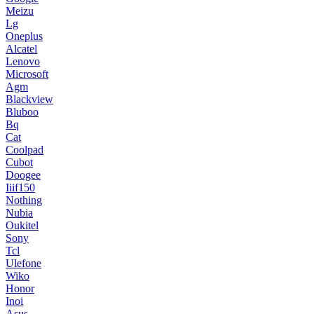
Meizu
Lg
Oneplus
Alcatel
Lenovo
Microsoft
Agm
Blackview
Bluboo
Bq
Cat
Coolpad
Cubot
Doogee
Iiif150
Nothing
Nubia
Oukitel
Sony
Tcl
Ulefone
Wiko
Honor
Inoi
Asus