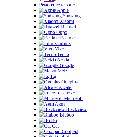
Ремонт телефонов
Apple
Samsung
Xiaomi
Huawei
Oppo
Realme
Infinix
Vivo
Tecno
Nokia
Google
Meizu
Lg
Oneplus
Alcatel
Lenovo
Microsoft
Agm
Blackview
Bluboo
Bq
Cat
Coolpad
Cubot