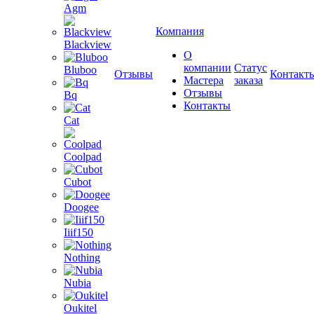
Agm
Компания
Blackview
О
компании
Статус
Bluboo
Отзывы
Контакт
Мастера
заказа
Отзывы
Bq
Контакты
Cat
Coolpad
Cubot
Doogee
Iiif150
Nothing
Nubia
Oukitel