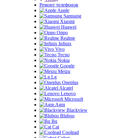
Ремонт телефонов
Apple
Samsung
Xiaomi
Huawei
Oppo
Realme
Infinix
Vivo
Tecno
Nokia
Google
Meizu
Lg
Oneplus
Alcatel
Lenovo
Microsoft
Agm
Blackview
Bluboo
Bq
Cat
Coolpad
Cubot