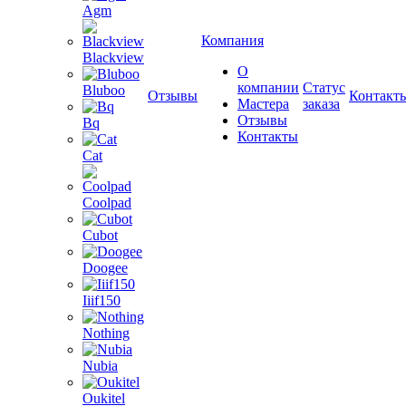
Agm
Компания
Blackview
О
компании
Статус
Bluboo
Отзывы
Контакт
Мастера
заказа
Отзывы
Bq
Контакты
Cat
Coolpad
Cubot
Doogee
Iiif150
Nothing
Nubia
Oukitel