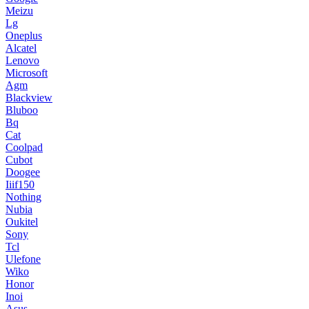
Meizu
Lg
Oneplus
Alcatel
Lenovo
Microsoft
Agm
Blackview
Bluboo
Bq
Cat
Coolpad
Cubot
Doogee
Iiif150
Nothing
Nubia
Oukitel
Sony
Tcl
Ulefone
Wiko
Honor
Inoi
Asus