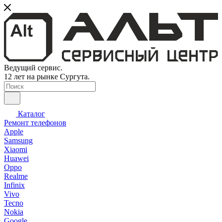
Ведущий сервис.
12 лет на рынке Сургута.
Каталог
Ремонт телефонов
Apple
Samsung
Xiaomi
Huawei
Oppo
Realme
Infinix
Vivo
Tecno
Nokia
Google