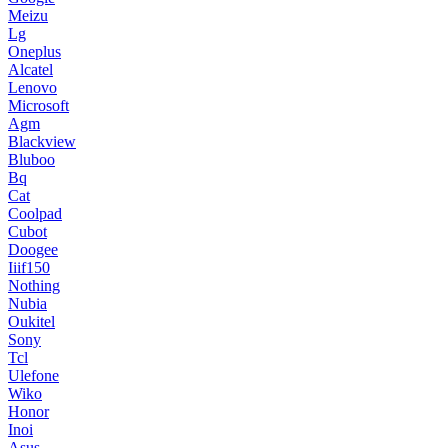
Meizu
Lg
Oneplus
Alcatel
Lenovo
Microsoft
Agm
Blackview
Bluboo
Bq
Cat
Coolpad
Cubot
Doogee
Iiif150
Nothing
Nubia
Oukitel
Sony
Tcl
Ulefone
Wiko
Honor
Inoi
Asus