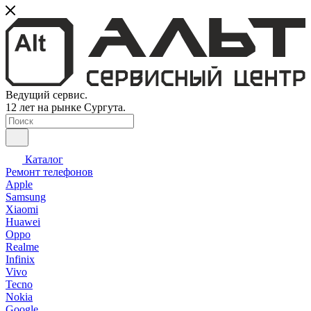
Ведущий сервис.
12 лет на рынке Сургута.
Каталог
Ремонт телефонов
Apple
Samsung
Xiaomi
Huawei
Oppo
Realme
Infinix
Vivo
Tecno
Nokia
Google