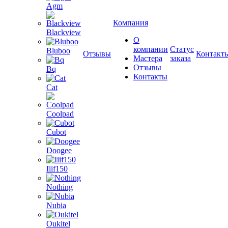
Agm
Компания
Blackview
О
компании
Статус
Bluboo
Отзывы
Контакт
Мастера
заказа
Отзывы
Bq
Контакты
Cat
Coolpad
Cubot
Doogee
Iiif150
Nothing
Nubia
Oukitel