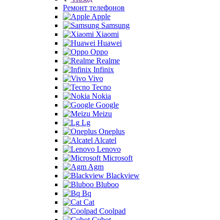
Ремонт телефонов
Apple
Samsung
Xiaomi
Huawei
Oppo
Realme
Infinix
Vivo
Tecno
Nokia
Google
Meizu
Lg
Oneplus
Alcatel
Lenovo
Microsoft
Agm
Blackview
Bluboo
Bq
Cat
Coolpad
Cubot