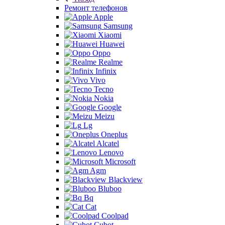
Ремонт телефонов
Apple
Samsung
Xiaomi
Huawei
Oppo
Realme
Infinix
Vivo
Tecno
Nokia
Google
Meizu
Lg
Oneplus
Alcatel
Lenovo
Microsoft
Agm
Blackview
Bluboo
Bq
Cat
Coolpad
Cubot