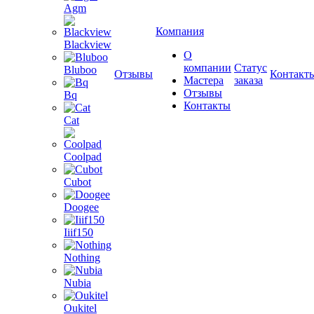
Agm
Компания
Blackview
О
компании
Статус
Bluboo
Отзывы
Контакт
Мастера
заказа
Отзывы
Bq
Контакты
Cat
Coolpad
Cubot
Doogee
Iiif150
Nothing
Nubia
Oukitel