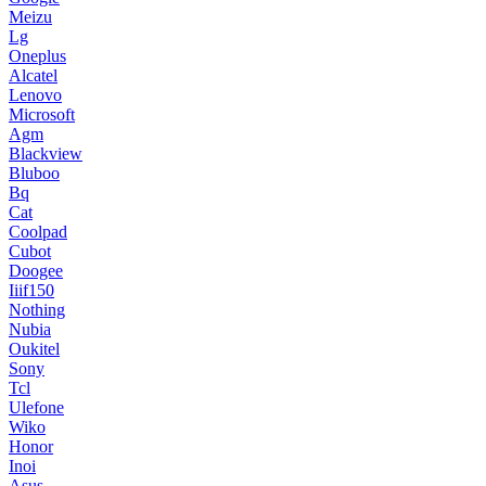
Meizu
Lg
Oneplus
Alcatel
Lenovo
Microsoft
Agm
Blackview
Bluboo
Bq
Cat
Coolpad
Cubot
Doogee
Iiif150
Nothing
Nubia
Oukitel
Sony
Tcl
Ulefone
Wiko
Honor
Inoi
Asus