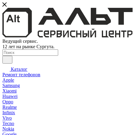
Ведущий сервис.
12 лет на рынке Сургута.
Каталог
Ремонт телефонов
Apple
Samsung
Xiaomi
Huawei
Oppo
Realme
Infinix
Vivo
Tecno
Nokia
Google